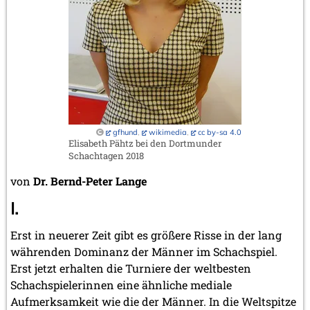
Januar 2005 (2 Einträge)
2004
Dezember 2004 (2 Einträge)
November 2004 (1 Eintrag)
September 2004 (1 Eintrag)
August 2004 (3 Einträge)
Juli 2004 (1 Eintrag)
Juni 2004 (1 Eintrag)
Mai 2004 (3 Einträge)
gfhund
,
wikimedia
,
cc by-sa 4.0
März 2004 (1 Eintrag)
Elisabeth Pähtz bei den Dortmunder
Schachtagen 2018
Januar 2004 (1 Eintrag)
von
Dr. Bernd-Peter Lange
2003
Dezember 2003 (1 Eintrag)
I.
November 2003 (2 Einträge)
Oktober 2003 (1 Eintrag)
Erst in neuerer Zeit gibt es größere Risse in der lang
Juli 2003 (1 Eintrag)
währenden Dominanz der Männer im Schachspiel.
April 2003 (1 Eintrag)
Erst jetzt erhalten die Turniere der weltbesten
2002
Schachspielerinnen eine ähnliche mediale
November 2002 (1 Eintrag)
Aufmerksamkeit wie die der Männer. In die Weltspitze