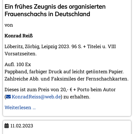
Ein frühes Zeugnis des organisierten
Frauenschachs in Deutschland
von
Konrad Reiß
Löberitz, Zörbig, Leipzig 2023. 96 S. + Titelei u. VIII
Vorsatzseiten.
Aufl. 100 Ex
Pappband, farbiger Druck auf leicht getöntem Papier.
Zahlreiche Abb. und Faksimiles der Fernschachkarten.
Dieses ist zum Preis von 20,- € + Porto beim Autor
(
KonradReiss@web.de
) zu erhalten.
Ein
Weiterlesen …
frühes
Zeugnis
11.02.2023
des