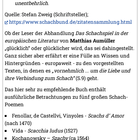
2012
unentbehrlich.
Juni 2012 (1 Eintrag)
Quelle: Stefan Zweig (Schriftsteller);
Mai 2012 (1 Eintrag)
https://www.schachbund.de/zitatensammlung.html
April 2012 (6 Einträge)
März 2012 (2 Einträge)
Ob der Leser der Abhandlung
Das Schachspiel in der
Februar 2012 (3 Einträge)
europäischen Literatur
von
Matthias Aumüller
Januar 2012 (5 Einträge)
„glücklich“ oder glücklicher wird, das sei dahingestellt.
2011
Ganz sicher aber erfährt er eine Fülle an Wissen und
Dezember 2011 (1 Eintrag)
Hintergründen - europaweit - zu den vorgestellten
November 2011 (2 Einträge)
Texten, in denen es
„vornehmlich ... um die Liebe und
August 2011 (3 Einträge)
ihre Verbindung zum Schach“
(S.9) geht.
Juli 2011 (2 Einträge)
Juni 2011 (2 Einträge)
Das hier sehr zu empfehlende Buch enthält
Mai 2011 (2 Einträge)
ausführliche Betrachtungen zu fünf großen Schach-
April 2011 (5 Einträge)
Poemen
März 2011 (1 Eintrag)
Februar 2011 (1 Eintrag)
Fenollar, de Castellvi, Vinyoles -
Scachs d’ Amor
Januar 2011 (4 Einträge)
(nach 1470)
2010
Vida -
Scacchia ludus
(1527)
Dezember 2010 (1 Eintrag)
Kochanowsky –
Szachy
(ca 1564)