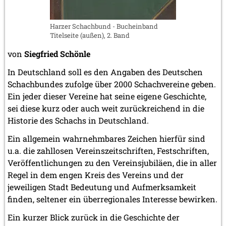
Oktober 2008 (2 Einträge)
September 2008 (2 Einträge)
Harzer Schachbund - Bucheinband
August 2008 (3 Einträge)
Titelseite (außen), 2. Band
Juli 2008 (1 Eintrag)
Juni 2008 (3 Einträge)
von
Siegfried Schönle
März 2008 (1 Eintrag)
Januar 2008 (3 Einträge)
In Deutschland soll es den Angaben des Deutschen
Schachbundes zufolge über 2000 Schachvereine geben.
2007
Ein jeder dieser Vereine hat seine eigene Geschichte,
November 2007 (3 Einträge)
sei diese kurz oder auch weit zurückreichend in die
Oktober 2007 (1 Eintrag)
Historie des Schachs in Deutschland.
September 2007 (2 Einträge)
Juli 2007 (3 Einträge)
Ein allgemein wahrnehmbares Zeichen hierfür sind
Juni 2007 (6 Einträge)
u.a. die zahllosen Vereinszeitschriften, Festschriften,
Mai 2007 (2 Einträge)
Veröffentlichungen zu den Vereinsjubiläen, die in aller
April 2007 (2 Einträge)
März 2007 (4 Einträge)
Regel in dem engen Kreis des Vereins und der
Februar 2007 (1 Eintrag)
jeweiligen Stadt Bedeutung und Aufmerksamkeit
Januar 2007 (4 Einträge)
finden, seltener ein überregionales Interesse bewirken.
2006
Ein kurzer Blick zurück in die Geschichte der
Dezember 2006 (4 Einträge)