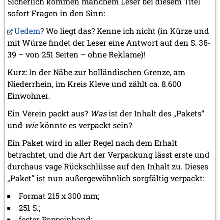
Sicherlich kommen manchem Leser bei diesem Titel
sofort Fragen in den Sinn:
Uedem
? Wo liegt das? Kenne ich nicht (in Kürze und
mit Würze findet der Leser eine Antwort auf den S. 36-
39 – von 251 Seiten – ohne Reklame)!
Kurz: In der Nähe zur holländischen Grenze, am
Niederrhein, im Kreis Kleve und zählt ca. 8.600
Einwohner.
Ein Verein packt aus?
Was
ist der Inhalt des „Pakets“
und
wie
könnte es verpackt sein?
Ein Paket wird in aller Regel nach dem Erhalt
betrachtet, und die Art der Verpackung lässt erste und
durchaus
v
age Rückschlüsse auf den Inhalt zu. Dieses
„Paket“ ist nun außergewöhnlich sorgfältig verpackt:
Format 215 x 300 mm;
251 S.;
fester Pappeinband;