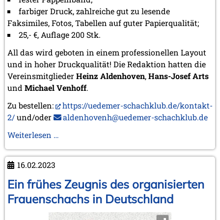
farbiger Druck, zahlreiche gut zu lesende
Faksimiles, Fotos, Tabellen auf guter Papierqualität;
25,- €, Auflage 200 Stk.
All das wird geboten in einem professionellen Layout
und in hoher Druckqualität! Die Redaktion hatten die
Vereinsmitglieder
Heinz Aldenhoven
,
Hans-Josef Arts
und
Michael Venhoff
.
Zu bestellen:
https://uedemer-schachklub.de/kontakt-
2/
und/oder
aldenhovenh@uedemer-schachklub.de
75
Weiterlesen …
Jahre
Uedemer
16.02.2023
Schachklub
1948
Ein frühes Zeugnis des organisierten
–
Frauenschachs in Deutschland
2023