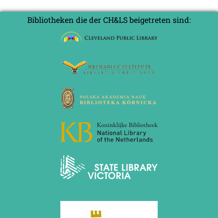
Bibliotheken die der CH&LS beigetreten sind: