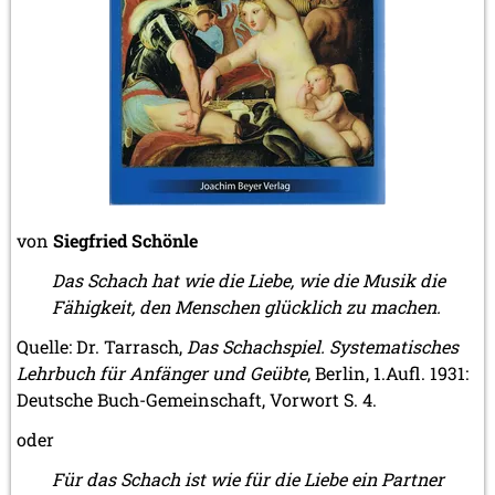
März 2023 (1 Eintrag)
Februar 2023 (2 Einträge)
2022
November 2022 (2 Einträge)
Oktober 2022 (1 Eintrag)
September 2022 (1 Eintrag)
Mai 2022 (1 Eintrag)
März 2022 (1 Eintrag)
2021
von
Siegfried Schönle
Dezember 2021 (1 Eintrag)
November 2021 (1 Eintrag)
Das Schach hat wie die Liebe, wie die Musik die
Oktober 2021 (1 Eintrag)
Fähigkeit, den Menschen glücklich zu machen.
August 2021 (1 Eintrag)
Quelle: Dr. Tarrasch,
Das Schachspiel. Systematisches
2019
Lehrbuch für Anfänger und Geübte
, Berlin, 1.Aufl. 1931:
Oktober 2019 (1 Eintrag)
Deutsche Buch-Gemeinschaft, Vorwort S. 4.
Mai 2019 (1 Eintrag)
oder
2017
Juni 2017 (1 Eintrag)
Für das Schach ist wie für die Liebe ein Partner