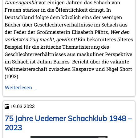
Damengambit
vor einigen Jahren das Schach von
Frauen stärker in die Öffentlichkeit dringt. In
Deutschland folgte dem kürzlich eins der wenigen
Bücher über Geschlechterverhältnisse im Schach aus
der Feder der Großmeisterin Elisabeth Pähtz,
Wer den
vorletzten Zug macht, gewinnt!
Ein bekannteres älteres
Beispiel für die kritische Thematisierung des
Geschlechterverhältnisses aus maskuliner Perspektive
im Schach ist Julian Barnes` Bericht über die vakante
Weltmeisterschaft zwischen Kasparov und Nigel Short
(1993).
Literatur,
Weiterlesen …
Schach
spielende
19.03.2023
Frauen
und
75 Jahre Uedemer Schachklub 1948 –
Bertolt
2023
Brecht