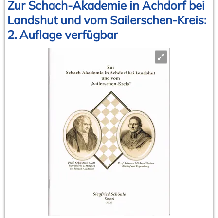
organisierten
Zur Schach-Akademie in Achdorf bei
Frauenschachs
Landshut und vom Sailerschen-Kreis:
in
2. Auflage verfügbar
Deutschland