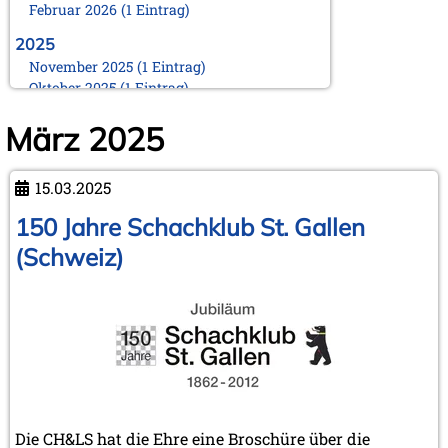
Februar 2026 (1 Eintrag)
2025
November 2025 (1 Eintrag)
Oktober 2025 (1 Eintrag)
August 2025 (1 Eintrag)
März 2025
Juni 2025 (1 Eintrag)
März 2025 (1 Eintrag)
Februar 2025 (1 Eintrag)
15.03.2025
Januar 2025 (1 Eintrag)
150 Jahre Schachklub St. Gallen
2024
November 2024 (1 Eintrag)
(Schweiz)
Oktober 2024 (1 Eintrag)
August 2024 (2 Einträge)
Februar 2024 (2 Einträge)
Januar 2024 (1 Eintrag)
2023
September 2023 (1 Eintrag)
August 2023 (1 Eintrag)
April 2023 (1 Eintrag)
Die CH&LS hat die Ehre eine Broschüre über die