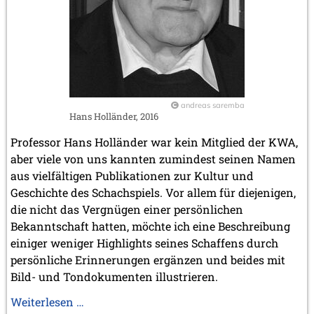
März 2023 (1 Eintrag)
Februar 2023 (2 Einträge)
2022
November 2022 (2 Einträge)
Oktober 2022 (1 Eintrag)
September 2022 (1 Eintrag)
Mai 2022 (1 Eintrag)
andreas saremba
Hans Holländer, 2016
März 2022 (1 Eintrag)
2021
Professor Hans Holländer war kein Mitglied der KWA,
Dezember 2021 (1 Eintrag)
aber viele von uns kannten zumindest seinen Namen
November 2021 (1 Eintrag)
aus vielfältigen Publikationen zur Kultur und
Oktober 2021 (1 Eintrag)
Geschichte des Schachspiels. Vor allem für diejenigen,
August 2021 (1 Eintrag)
die nicht das Vergnügen einer persönlichen
2019
Bekanntschaft hatten, möchte ich eine Beschreibung
Oktober 2019 (1 Eintrag)
einiger weniger Highlights seines Schaffens durch
Mai 2019 (1 Eintrag)
persönliche Erinnerungen ergänzen und beides mit
Bild- und Tondokumenten illustrieren.
2017
Juni 2017 (1 Eintrag)
Erinnerungen
Weiterlesen …