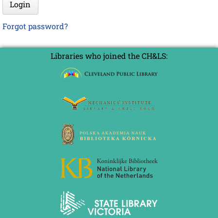
Login
Forgot password?
Libraries who joined the CH&LS: