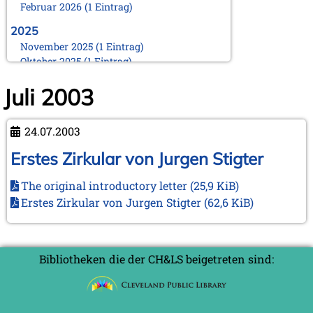
Februar 2026 (1 Eintrag)
2025
November 2025 (1 Eintrag)
Oktober 2025 (1 Eintrag)
August 2025 (1 Eintrag)
Juli 2003
Juni 2025 (1 Eintrag)
März 2025 (1 Eintrag)
Februar 2025 (1 Eintrag)
24.07.2003
Januar 2025 (1 Eintrag)
Erstes Zirkular von Jurgen Stigter
2024
November 2024 (1 Eintrag)
The original introductory letter
(25,9 KiB)
Oktober 2024 (1 Eintrag)
Erstes Zirkular von Jurgen Stigter
(62,6 KiB)
August 2024 (2 Einträge)
Februar 2024 (2 Einträge)
Januar 2024 (1 Eintrag)
2023
Bibliotheken die der CH&LS beigetreten sind:
September 2023 (1 Eintrag)
August 2023 (1 Eintrag)
April 2023 (1 Eintrag)