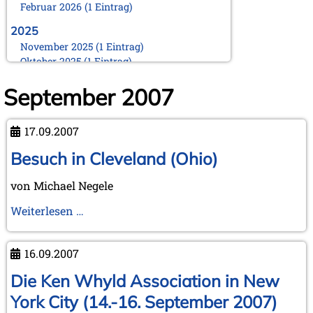
Februar 2026 (1 Eintrag)
2025
November 2025 (1 Eintrag)
Oktober 2025 (1 Eintrag)
August 2025 (1 Eintrag)
September 2007
Juni 2025 (1 Eintrag)
März 2025 (1 Eintrag)
Februar 2025 (1 Eintrag)
17.09.2007
Januar 2025 (1 Eintrag)
Besuch in Cleveland (Ohio)
2024
November 2024 (1 Eintrag)
von Michael Negele
Oktober 2024 (1 Eintrag)
August 2024 (2 Einträge)
Besuch
Weiterlesen …
Februar 2024 (2 Einträge)
in
Januar 2024 (1 Eintrag)
Cleveland
16.09.2007
2023
(Ohio)
September 2023 (1 Eintrag)
Die Ken Whyld Association in New
August 2023 (1 Eintrag)
York City (14.-16. September 2007)
April 2023 (1 Eintrag)