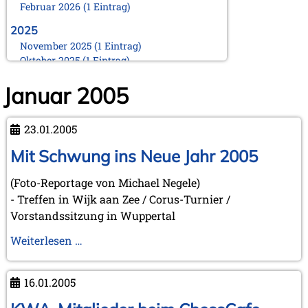
Februar 2026 (1 Eintrag)
2025
November 2025 (1 Eintrag)
Oktober 2025 (1 Eintrag)
August 2025 (1 Eintrag)
Januar 2005
Juni 2025 (1 Eintrag)
März 2025 (1 Eintrag)
Februar 2025 (1 Eintrag)
23.01.2005
Januar 2025 (1 Eintrag)
Mit Schwung ins Neue Jahr 2005
2024
November 2024 (1 Eintrag)
(Foto-Reportage von Michael Negele)
Oktober 2024 (1 Eintrag)
- Treffen in Wijk aan Zee / Corus-Turnier /
August 2024 (2 Einträge)
Vorstandssitzung in Wuppertal
Februar 2024 (2 Einträge)
Januar 2024 (1 Eintrag)
Mit
Weiterlesen …
2023
Schwung
September 2023 (1 Eintrag)
ins
16.01.2005
August 2023 (1 Eintrag)
Neue
April 2023 (1 Eintrag)
Jahr