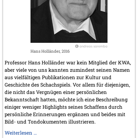
März 2023 (1 Eintrag)
Februar 2023 (2 Einträge)
2022
November 2022 (2 Einträge)
Oktober 2022 (1 Eintrag)
September 2022 (1 Eintrag)
Mai 2022 (1 Eintrag)
andreas saremba
Hans Holländer, 2016
März 2022 (1 Eintrag)
2021
Professor Hans Holländer war kein Mitglied der KWA,
Dezember 2021 (1 Eintrag)
aber viele von uns kannten zumindest seinen Namen
November 2021 (1 Eintrag)
aus vielfältigen Publikationen zur Kultur und
Oktober 2021 (1 Eintrag)
Geschichte des Schachspiels. Vor allem für diejenigen,
August 2021 (1 Eintrag)
die nicht das Vergnügen einer persönlichen
2019
Bekanntschaft hatten, möchte ich eine Beschreibung
Oktober 2019 (1 Eintrag)
einiger weniger Highlights seines Schaffens durch
Mai 2019 (1 Eintrag)
persönliche Erinnerungen ergänzen und beides mit
Bild- und Tondokumenten illustrieren.
2017
Juni 2017 (1 Eintrag)
Erinnerungen
Weiterlesen …