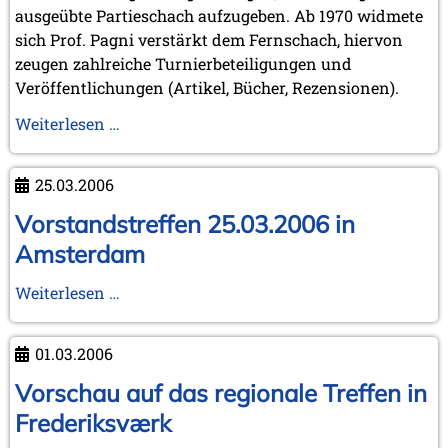
März 2023 (1 Eintrag)
ausgeübte Partieschach aufzugeben. Ab 1970 widmete
Februar 2023 (2 Einträge)
sich Prof. Pagni verstärkt dem Fernschach, hiervon
2022
zeugen zahlreiche Turnierbeteiligungen und
November 2022 (2 Einträge)
Veröffentlichungen (Artikel, Bücher, Rezensionen).
Oktober 2022 (1 Eintrag)
Prof.
Weiterlesen …
September 2022 (1 Eintrag)
Pagni's
Mai 2022 (1 Eintrag)
März 2022 (1 Eintrag)
neue
25.03.2006
Fernschach-
2021
Bibliographie
Vorstandstreffen 25.03.2006 in
Dezember 2021 (1 Eintrag)
-
November 2021 (1 Eintrag)
Amsterdam
Hilfe
Oktober 2021 (1 Eintrag)
August 2021 (1 Eintrag)
erwünscht!
Vorstandstreffen
Weiterlesen …
25.03.2006
2019
in
Oktober 2019 (1 Eintrag)
01.03.2006
Amsterdam
Mai 2019 (1 Eintrag)
Vorschau auf das regionale Treffen in
2017
Frederiksværk
Juni 2017 (1 Eintrag)