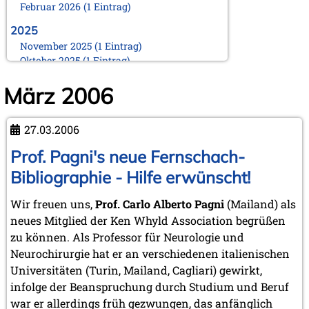
Februar 2026 (1 Eintrag)
2025
November 2025 (1 Eintrag)
Oktober 2025 (1 Eintrag)
August 2025 (1 Eintrag)
März 2006
Juni 2025 (1 Eintrag)
März 2025 (1 Eintrag)
Februar 2025 (1 Eintrag)
27.03.2006
Januar 2025 (1 Eintrag)
Prof. Pagni's neue Fernschach-
2024
November 2024 (1 Eintrag)
Bibliographie - Hilfe erwünscht!
Oktober 2024 (1 Eintrag)
August 2024 (2 Einträge)
Wir freuen uns,
Prof. Carlo Alberto Pagni
(Mailand) als
Februar 2024 (2 Einträge)
neues Mitglied der Ken Whyld Association begrüßen
Januar 2024 (1 Eintrag)
zu können. Als Professor für Neurologie und
Neurochirurgie hat er an verschiedenen italienischen
2023
Universitäten (Turin, Mailand, Cagliari) gewirkt,
September 2023 (1 Eintrag)
August 2023 (1 Eintrag)
infolge der Beanspruchung durch Studium und Beruf
April 2023 (1 Eintrag)
war er allerdings früh gezwungen, das anfänglich