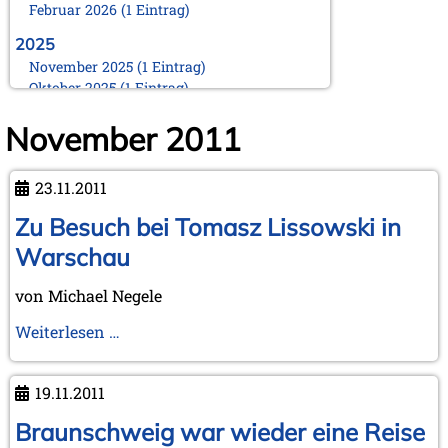
Februar 2026 (1 Eintrag)
2025
November 2025 (1 Eintrag)
Oktober 2025 (1 Eintrag)
August 2025 (1 Eintrag)
November 2011
Juni 2025 (1 Eintrag)
März 2025 (1 Eintrag)
Februar 2025 (1 Eintrag)
23.11.2011
Januar 2025 (1 Eintrag)
Zu Besuch bei Tomasz Lissowski in
2024
November 2024 (1 Eintrag)
Warschau
Oktober 2024 (1 Eintrag)
August 2024 (2 Einträge)
von Michael Negele
Februar 2024 (2 Einträge)
Zu
Weiterlesen …
Januar 2024 (1 Eintrag)
Besuch
2023
bei
September 2023 (1 Eintrag)
19.11.2011
Tomasz
August 2023 (1 Eintrag)
Lissowski
Braunschweig war wieder eine Reise
April 2023 (1 Eintrag)