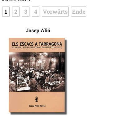
1
2
3
4
Vorwärts
Ende
Josep Alió