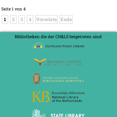
Seite 1 von 4
1
2
3
4
Vorwärts
Ende
Bibliotheken die der CH&LS beigetreten sind: