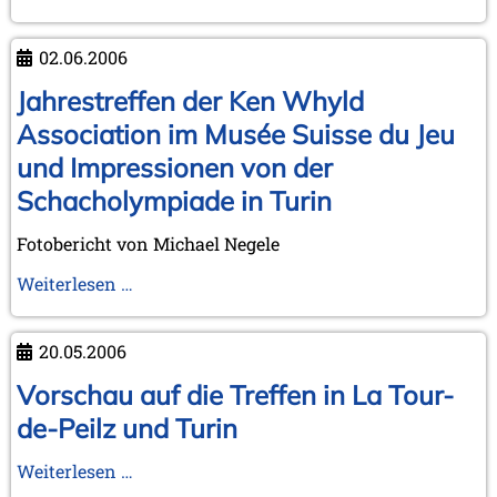
Fotobericht
in
Braunschweig
02.06.2006
und
Exkursion
Jahrestreffen der Ken Whyld
zum
Association im Musée Suisse du Jeu
Schachdorf
und Impressionen von der
Ströbeck
Schacholympiade in Turin
Fotobericht von Michael Negele
Jahrestreffen
Weiterlesen …
der
Ken
20.05.2006
Whyld
Association
Vorschau auf die Treffen in La Tour-
im
de-Peilz und Turin
Musée
Suisse
Vorschau
Weiterlesen …
du
auf