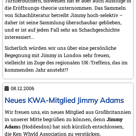
Turnierbüchern, bisweilen hat er aber auch Ausflüge in
2012
die Eröffnungs-theorie unternommen. Das Sammeln
Juni 2012 (1 Eintrag)
von Schachliteratur betreibt Jimmy hoch-selektiv –
Mai 2012 (1 Eintrag)
daher ist seine Sammlung überschaubar geblieben,
April 2012 (6 Einträge)
März 2012 (2 Einträge)
und er ist auf jeden Fall sehr an Schachgeschichte
Februar 2012 (3 Einträge)
interessiert...
Januar 2012 (5 Einträge)
Sicherlich würden wir uns über eine persönliche
2011
Begegnung mit Jimmy in London sehr freuen,
Dezember 2011 (1 Eintrag)
vielleicht im Zuge des regionalen UK-Treffens, das im
November 2011 (2 Einträge)
kommenden Jahr ansteht!?
August 2011 (3 Einträge)
Juli 2011 (2 Einträge)
Juni 2011 (2 Einträge)
08.12.2006
Mai 2011 (2 Einträge)
April 2011 (5 Einträge)
Neues KWA-Mitglied Jimmy Adams
März 2011 (1 Eintrag)
Februar 2011 (1 Eintrag)
Wir freuen uns, ein neues Mitglied aus Großbritannien
Januar 2011 (4 Einträge)
in unserer Mitte begrüßen zu können, denn
Jimmy
Adam
s (Hoddesdon) hat sich kürzlich entschlossen,
2010
die Ken Whyld Association zu verstärken.
Dezember 2010 (1 Eintrag)