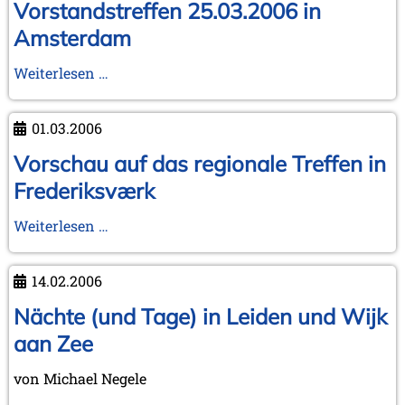
Bibliographie
Vorstandstreffen 25.03.2006 in
-
Amsterdam
Hilfe
erwünscht!
Vorstandstreffen
Weiterlesen …
25.03.2006
in
01.03.2006
Amsterdam
Vorschau auf das regionale Treffen in
Frederiksværk
Vorschau
Weiterlesen …
auf
das
14.02.2006
regionale
Treffen
Nächte (und Tage) in Leiden und Wijk
in
aan Zee
Frederiksværk
von Michael Negele