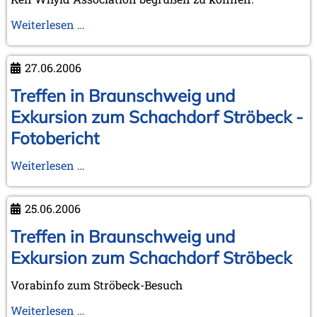
Kórnik-
Weiterlesen …
Bibliothek
nun
27.06.2006
KWA-
Mitglied
Treffen in Braunschweig und
>>
Exkursion zum Schachdorf Ströbeck -
siehe
Fotobericht
Kurznotiz
Treffen
Weiterlesen …
in
Braunschweig
25.06.2006
und
Exkursion
Treffen in Braunschweig und
zum
Exkursion zum Schachdorf Ströbeck
Schachdorf
Ströbeck
Vorabinfo zum Ströbeck-Besuch
-
Treffen
Weiterlesen …