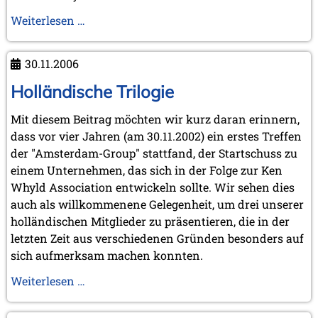
November 2010 (2 Einträge)
Neues
Weiterlesen …
Oktober 2010 (1 Eintrag)
KWA-
September 2010 (1 Eintrag)
Mitglied
Juli 2010 (3 Einträge)
30.11.2006
Juni 2010 (2 Einträge)
Jimmy
April 2010 (3 Einträge)
Adams
Holländische Trilogie
März 2010 (2 Einträge)
Februar 2010 (1 Eintrag)
Mit diesem Beitrag möchten wir kurz daran erinnern,
Januar 2010 (4 Einträge)
dass vor vier Jahren (am 30.11.2002) ein erstes Treffen
2009
der "Amsterdam-Group" stattfand, der Startschuss zu
Dezember 2009 (3 Einträge)
einem Unternehmen, das sich in der Folge zur Ken
November 2009 (4 Einträge)
Whyld Association entwickeln sollte. Wir sehen dies
Oktober 2009 (4 Einträge)
auch als willkommenene Gelegenheit, um drei unserer
September 2009 (1 Eintrag)
holländischen Mitglieder zu präsentieren, die in der
Juni 2009 (1 Eintrag)
letzten Zeit aus verschiedenen Gründen besonders auf
Mai 2009 (3 Einträge)
sich aufmerksam machen konnten.
Februar 2009 (1 Eintrag)
Holländische
Weiterlesen …
2008
Trilogie
Dezember 2008 (1 Eintrag)
November 2008 (8 Einträge)