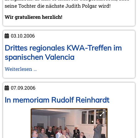
seine Tochter die nächste Judith Polgar wird!
Wir gratulieren herzlich!
03.10.2006
Drittes regionales KWA-Treffen im
spanischen Valencia
Drittes
Weiterlesen …
regionales
KWA-
07.09.2006
Treffen
im
In memoriam Rudolf Reinhardt
spanischen
Valencia