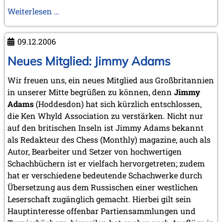
März 2023 (1 Eintrag)
Grüße
Weiterlesen …
Februar 2023 (2 Einträge)
aus
2022
La
09.12.2006
November 2022 (2 Einträge)
Tour-
Oktober 2022 (1 Eintrag)
de-
Neues Mitglied: Jimmy Adams
September 2022 (1 Eintrag)
Peilz
Mai 2022 (1 Eintrag)
Wir freuen uns, ein neues Mitglied aus Großbritannien
März 2022 (1 Eintrag)
in unserer Mitte begrüßen zu können, denn
Jimmy
2021
Adams
(Hoddesdon) hat sich kürzlich entschlossen,
Dezember 2021 (1 Eintrag)
die Ken Whyld Association zu verstärken. Nicht nur
November 2021 (1 Eintrag)
auf den britischen Inseln ist Jimmy Adams bekannt
Oktober 2021 (1 Eintrag)
als Redakteur des Chess (Monthly) magazine, auch als
August 2021 (1 Eintrag)
Autor, Bearbeiter und Setzer von hochwertigen
2019
Schachbüchern ist er vielfach hervorgetreten; zudem
Oktober 2019 (1 Eintrag)
hat er verschiedene bedeutende Schachwerke durch
Mai 2019 (1 Eintrag)
Übersetzung aus dem Russischen einer westlichen
2017
Leserschaft zugänglich gemacht. Hierbei gilt sein
Juni 2017 (1 Eintrag)
Hauptinteresse offenbar Partiensammlungen und