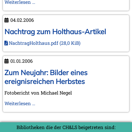
Nächte
Weiterlesen …
(und
Tage)
04.02.2006
in
Leiden
Nachtrag zum Holthaus-Artikel
und
NachtragHolthaus.pdf
(28,0 KiB)
Wijk
aan
Zee
01.01.2006
Zum Neujahr: Bilder eines
ereignisreichen Herbstes
Fotobericht von Michael Negel
Zum
Weiterlesen …
Neujahr:
Bilder
eines
Bibliotheken die der CH&LS beigetreten sind:
ereignisreichen