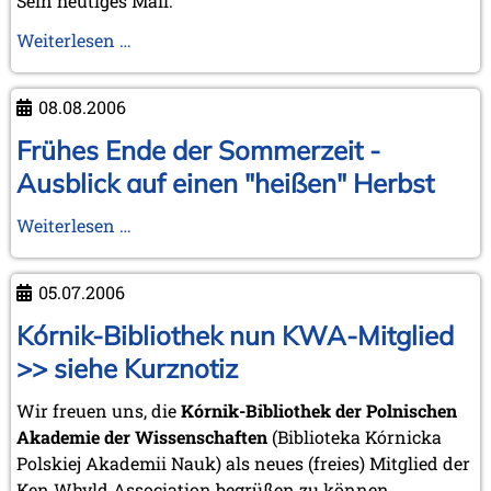
Sein heutiges Mail:
"Final
Weiterlesen …
offers
from
08.08.2006
Chess
Mail
Frühes Ende der Sommerzeit -
..."
Ausblick auf einen "heißen" Herbst
von
Tim
Frühes
Weiterlesen …
Harding
Ende
der
05.07.2006
Sommerzeit
-
Kórnik-Bibliothek nun KWA-Mitglied
Ausblick
>> siehe Kurznotiz
auf
einen
Wir freuen uns, die
Kórnik-Bibliothek der Polnischen
"heißen"
Akademie der Wissenschaften
(Biblioteka Kórnicka
Herbst
Polskiej Akademii Nauk) als neues (freies) Mitglied der
Ken Whyld Association begrüßen zu können.