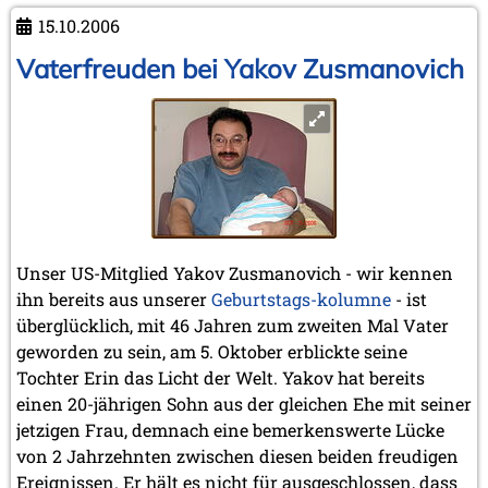
Januar 2005 (2 Einträge)
Morris'
15.10.2006
Anfrage
2004
Vaterfreuden bei Yakov Zusmanovich
Dezember 2004 (2 Einträge)
November 2004 (1 Eintrag)
September 2004 (1 Eintrag)
August 2004 (3 Einträge)
Juli 2004 (1 Eintrag)
Juni 2004 (1 Eintrag)
Mai 2004 (3 Einträge)
März 2004 (1 Eintrag)
Januar 2004 (1 Eintrag)
Unser US-Mitglied Yakov Zusmanovich - wir kennen
2003
ihn bereits aus unserer
Geburtstags-kolumne
- ist
Dezember 2003 (1 Eintrag)
überglücklich, mit 46 Jahren zum zweiten Mal Vater
November 2003 (2 Einträge)
geworden zu sein, am 5. Oktober erblickte seine
Oktober 2003 (1 Eintrag)
Tochter Erin das Licht der Welt. Yakov hat bereits
Juli 2003 (1 Eintrag)
einen 20-jährigen Sohn aus der gleichen Ehe mit seiner
April 2003 (1 Eintrag)
jetzigen Frau, demnach eine bemerkenswerte Lücke
2002
von 2 Jahrzehnten zwischen diesen beiden freudigen
November 2002 (1 Eintrag)
Ereignissen. Er hält es nicht für ausgeschlossen, dass