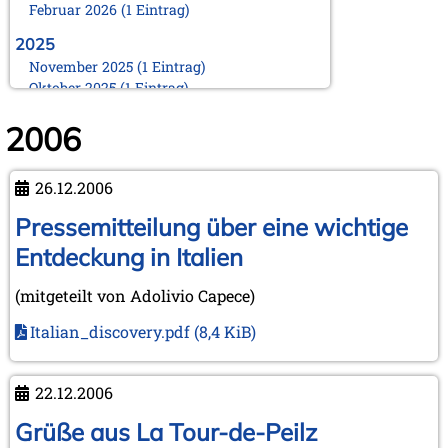
Februar 2026 (1 Eintrag)
2025
November 2025 (1 Eintrag)
Oktober 2025 (1 Eintrag)
August 2025 (1 Eintrag)
2006
Juni 2025 (1 Eintrag)
März 2025 (1 Eintrag)
Februar 2025 (1 Eintrag)
26.12.2006
Januar 2025 (1 Eintrag)
Pressemitteilung über eine wichtige
2024
November 2024 (1 Eintrag)
Entdeckung in Italien
Oktober 2024 (1 Eintrag)
August 2024 (2 Einträge)
(mitgeteilt von Adolivio Capece)
Februar 2024 (2 Einträge)
Italian_discovery.pdf
(8,4 KiB)
Januar 2024 (1 Eintrag)
2023
September 2023 (1 Eintrag)
22.12.2006
August 2023 (1 Eintrag)
Grüße aus La Tour-de-Peilz
April 2023 (1 Eintrag)