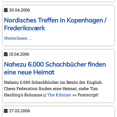
Jeu
die
30.04.2006
und
Treffen
Impressionen
in
Nordisches Treffen in Kopenhagen /
von
La
Frederiksværk
der
Tour-
Schacholympiade
de-
Nordisches
Weiterlesen …
in
Peilz
Treffen
Turin
und
in
15.04.2006
Turin
Kopenhagen
/
Nahezu 6.000 Schachbücher finden
Frederiksværk
eine neue Heimat
Nahezu 6.000 Schachbücher im Besitz der English
Chess Federation finden eine Heimat, siehe Tim
Harding's Kolumne
The Kibitzer
>> Postscript!
27.03.2006