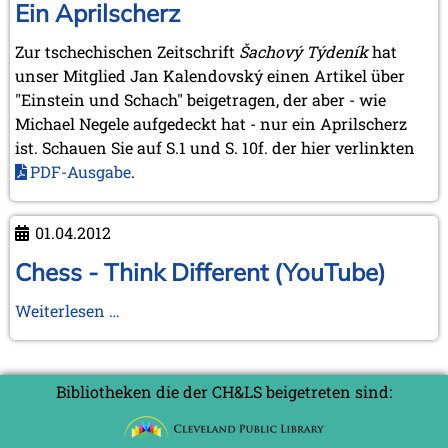
Norwich-
Ein Aprilscherz
2012
Treffen
Juni 2012 (1 Eintrag)
Zur tschechischen Zeitschrift
Šachový Týdeník
hat
Mai 2012 (1 Eintrag)
2012
April 2012 (6 Einträge)
unser Mitglied Jan Kalendovský einen Artikel über
März 2012 (2 Einträge)
"Einstein und Schach" beigetragen, der aber - wie
Februar 2012 (3 Einträge)
Michael Negele aufgedeckt hat - nur ein Aprilscherz
Januar 2012 (5 Einträge)
ist. Schauen Sie auf S.1 und S. 10f. der hier verlinkten
2011
PDF-Ausgabe
.
Dezember 2011 (1 Eintrag)
November 2011 (2 Einträge)
01.04.2012
August 2011 (3 Einträge)
Juli 2011 (2 Einträge)
Chess - Think Different (YouTube)
Juni 2011 (2 Einträge)
Mai 2011 (2 Einträge)
Chess
Weiterlesen …
April 2011 (5 Einträge)
-
März 2011 (1 Eintrag)
Think
Februar 2011 (1 Eintrag)
Different
Januar 2011 (4 Einträge)
Bibliotheken die der CH&LS beigetreten sind:
(YouTube)
2010
Dezember 2010 (1 Eintrag)