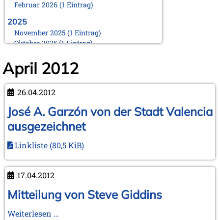
Februar 2026 (1 Eintrag)
2025
November 2025 (1 Eintrag)
Oktober 2025 (1 Eintrag)
August 2025 (1 Eintrag)
April 2012
Juni 2025 (1 Eintrag)
März 2025 (1 Eintrag)
Februar 2025 (1 Eintrag)
26.04.2012
Januar 2025 (1 Eintrag)
José A. Garzón von der Stadt Valencia
2024
November 2024 (1 Eintrag)
ausgezeichnet
Oktober 2024 (1 Eintrag)
August 2024 (2 Einträge)
Linkliste
(80,5 KiB)
Februar 2024 (2 Einträge)
Januar 2024 (1 Eintrag)
17.04.2012
2023
Mitteilung von Steve Giddins
September 2023 (1 Eintrag)
August 2023 (1 Eintrag)
April 2023 (1 Eintrag)
Mitteilung
Weiterlesen …