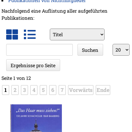
Publikationen von Nichtmitglieder
Nachfolgend eine Auflistung aller aufgeführten
Publikationen:
Vorhandene
Felder
Suchbegriffe
Ergebnis
Suchen
pro
Seite
Ergebnisse pro Seite
Seite 1 von 12
1
2
3
4
5
6
7
Vorwärts
Ende