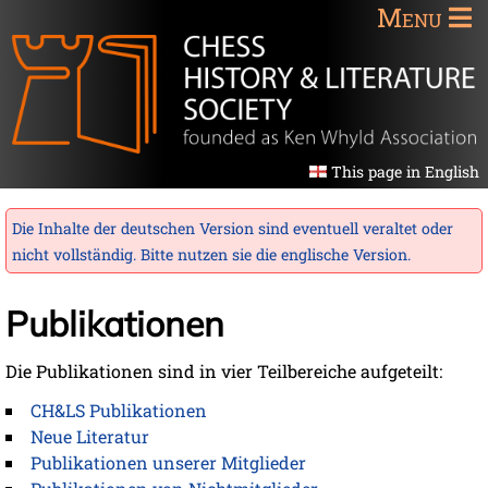
Menu
This page in English
Die Inhalte der deutschen Version sind eventuell veraltet oder
nicht vollständig. Bitte nutzen sie die
englische Version
.
Publikationen
Die Publikationen sind in vier Teilbereiche aufgeteilt:
CH&LS Publikationen
Neue Literatur
Publikationen unserer Mitglieder