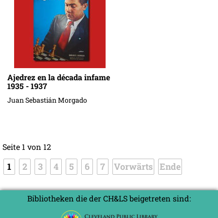
Ajedrez en la década infame
1935 - 1937
Juan Sebastián Morgado
Seite 1 von 12
1
2
3
4
5
6
7
Vorwärts
Ende
Bibliotheken die der CH&LS beigetreten sind: