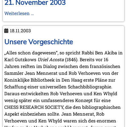
21. November 2003
März 2023 (1 Eintrag)
Februar 2023 (2 Einträge)
Gründungsveranstaltung
Weiterlesen …
2022
in
November 2022 (2 Einträge)
Braunschweig
Oktober 2022 (1 Eintrag)
18.11.2003
und
September 2022 (1 Eintrag)
Wolfenbüttel
Unsere Vorgeschichte
Mai 2022 (1 Eintrag)
am
März 2022 (1 Eintrag)
„Alles schon dagewesen“, so spricht Rabbi Ben Akiba in
21.
2021
Karl Gutzkows
Uriel Acosta
(1846). Bereits vor 16
November
Dezember 2021 (1 Eintrag)
Jahren reiften im Dialog zwischen dem französischen
2003
November 2021 (1 Eintrag)
Sammler Jean Mennerat und Rob Verhoeven von der
Oktober 2021 (1 Eintrag)
Koninklijke Bibliotheek in Den Haag erste Pläne zur
August 2021 (1 Eintrag)
Schaffung einer universellen Schachbibliographie.
2019
Daraus entwickelten Rob Verhoeven und Ken Whyld
Oktober 2019 (1 Eintrag)
wenig später ein umfassenderes Konzept für eine
Mai 2019 (1 Eintrag)
CHESS RESEARCH SOCIETY, die den bibliographischen
2017
Aspekt einbeziehen sollte. Jean Mennerat, Rob
Juni 2017 (1 Eintrag)
Verhoeven und Ken Whyld waren sich des enormen