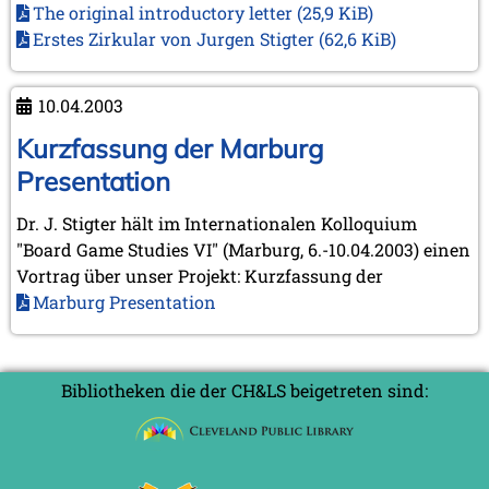
The original introductory letter
(25,9 KiB)
November 2010 (2 Einträge)
Oktober 2010 (1 Eintrag)
Erstes Zirkular von Jurgen Stigter
(62,6 KiB)
September 2010 (1 Eintrag)
Juli 2010 (3 Einträge)
10.04.2003
Juni 2010 (2 Einträge)
April 2010 (3 Einträge)
Kurzfassung der Marburg
März 2010 (2 Einträge)
Februar 2010 (1 Eintrag)
Presentation
Januar 2010 (4 Einträge)
Dr. J. Stigter hält im Internationalen Kolloquium
2009
"Board Game Studies VI" (Marburg, 6.-10.04.2003) einen
Dezember 2009 (3 Einträge)
Vortrag über unser Projekt: Kurzfassung der
November 2009 (4 Einträge)
Marburg Presentation
Oktober 2009 (4 Einträge)
September 2009 (1 Eintrag)
Juni 2009 (1 Eintrag)
Mai 2009 (3 Einträge)
Bibliotheken die der CH&LS beigetreten sind:
Februar 2009 (1 Eintrag)
2008
Dezember 2008 (1 Eintrag)
November 2008 (8 Einträge)