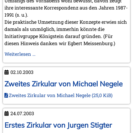
Umfangs des Vorhabens wohl bewusst, davon zeugt
2012
ihre interessante Korrespondenz aus den Jahren 1987-
Juni 2012 (1 Eintrag)
1991 (s. u.).
Mai 2012 (1 Eintrag)
Die praktische Umsetzung dieser Konzepte erwies sich
April 2012 (6 Einträge)
März 2012 (2 Einträge)
damals als unmöglich, immerhin könnte die
Februar 2012 (3 Einträge)
Initiativgruppe Königstein darauf gründen. (Für
Januar 2012 (5 Einträge)
diesen Hinweis danken wir Egbert Meissenburg.)
2011
Unsere
Weiterlesen …
Dezember 2011 (1 Eintrag)
Vorgeschichte
November 2011 (2 Einträge)
August 2011 (3 Einträge)
02.10.2003
Juli 2011 (2 Einträge)
Zweites Zirkular von Michael Negele
Juni 2011 (2 Einträge)
Mai 2011 (2 Einträge)
April 2011 (5 Einträge)
Zweites Zirkular von Michael Negele
(25,0 KiB)
März 2011 (1 Eintrag)
Februar 2011 (1 Eintrag)
24.07.2003
Januar 2011 (4 Einträge)
Erstes Zirkular von Jurgen Stigter
2010
Dezember 2010 (1 Eintrag)