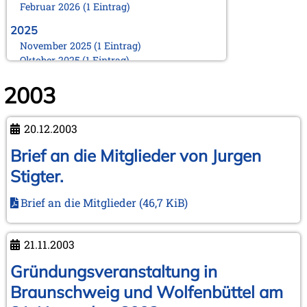
Februar 2026 (1 Eintrag)
2025
November 2025 (1 Eintrag)
Oktober 2025 (1 Eintrag)
August 2025 (1 Eintrag)
2003
Juni 2025 (1 Eintrag)
März 2025 (1 Eintrag)
Februar 2025 (1 Eintrag)
20.12.2003
Januar 2025 (1 Eintrag)
Brief an die Mitglieder von Jurgen
2024
November 2024 (1 Eintrag)
Stigter.
Oktober 2024 (1 Eintrag)
August 2024 (2 Einträge)
Brief an die Mitglieder
(46,7 KiB)
Februar 2024 (2 Einträge)
Januar 2024 (1 Eintrag)
21.11.2003
2023
Gründungsveranstaltung in
September 2023 (1 Eintrag)
August 2023 (1 Eintrag)
Braunschweig und Wolfenbüttel am
April 2023 (1 Eintrag)