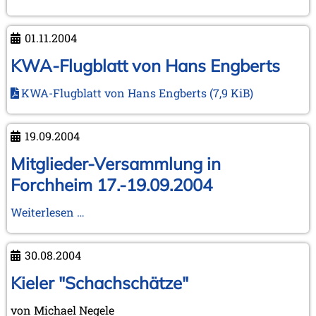
März 2023 (1 Eintrag)
aus
Februar 2023 (2 Einträge)
Lübeck"
01.11.2004
2022
November 2022 (2 Einträge)
KWA-Flugblatt von Hans Engberts
Oktober 2022 (1 Eintrag)
September 2022 (1 Eintrag)
KWA-Flugblatt von Hans Engberts
(7,9 KiB)
Mai 2022 (1 Eintrag)
März 2022 (1 Eintrag)
19.09.2004
2021
Dezember 2021 (1 Eintrag)
Mitglieder-Versammlung in
November 2021 (1 Eintrag)
Forchheim 17.-19.09.2004
Oktober 2021 (1 Eintrag)
August 2021 (1 Eintrag)
Mitglieder-
Weiterlesen …
2019
Versammlung
Oktober 2019 (1 Eintrag)
in
30.08.2004
Mai 2019 (1 Eintrag)
Forchheim
17.-19.09.2004
Kieler "Schachschätze"
2017
Juni 2017 (1 Eintrag)
von Michael Negele