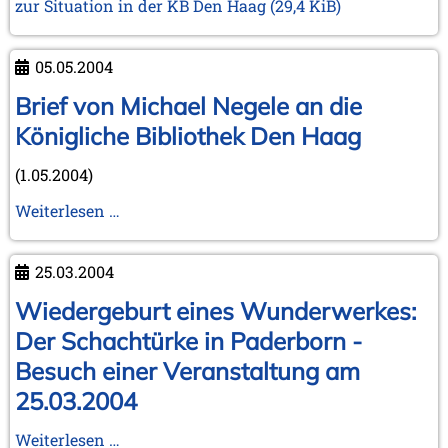
Januar 2005 (2 Einträge)
zur Situation in der KB Den Haag
(29,4 KiB)
2004
Dezember 2004 (2 Einträge)
05.05.2004
November 2004 (1 Eintrag)
Brief von Michael Negele an die
September 2004 (1 Eintrag)
August 2004 (3 Einträge)
Königliche Bibliothek Den Haag
Juli 2004 (1 Eintrag)
Juni 2004 (1 Eintrag)
(1.05.2004)
Mai 2004 (3 Einträge)
März 2004 (1 Eintrag)
Brief
Weiterlesen …
Januar 2004 (1 Eintrag)
von
Michael
2003
25.03.2004
Negele
Dezember 2003 (1 Eintrag)
an
Wiedergeburt eines Wunderwerkes:
November 2003 (2 Einträge)
Oktober 2003 (1 Eintrag)
die
Der Schachtürke in Paderborn -
Juli 2003 (1 Eintrag)
Königliche
Besuch einer Veranstaltung am
April 2003 (1 Eintrag)
Bibliothek
25.03.2004
Den
2002
Haag
November 2002 (1 Eintrag)
Wiedergeburt
Weiterlesen …