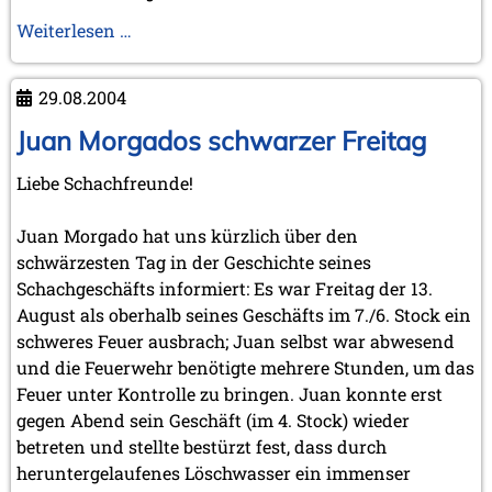
2012
Kieler
Weiterlesen …
Juni 2012 (1 Eintrag)
"Schachschätze"
Mai 2012 (1 Eintrag)
April 2012 (6 Einträge)
29.08.2004
März 2012 (2 Einträge)
Februar 2012 (3 Einträge)
Juan Morgados schwarzer Freitag
Januar 2012 (5 Einträge)
Liebe Schachfreunde!
2011
Dezember 2011 (1 Eintrag)
Juan Morgado hat uns kürzlich über den
November 2011 (2 Einträge)
August 2011 (3 Einträge)
schwärzesten Tag in der Geschichte seines
Juli 2011 (2 Einträge)
Schachgeschäfts informiert: Es war Freitag der 13.
Juni 2011 (2 Einträge)
August als oberhalb seines Geschäfts im 7./6. Stock ein
Mai 2011 (2 Einträge)
schweres Feuer ausbrach; Juan selbst war abwesend
April 2011 (5 Einträge)
und die Feuerwehr benötigte mehrere Stunden, um das
März 2011 (1 Eintrag)
Feuer unter Kontrolle zu bringen. Juan konnte erst
Februar 2011 (1 Eintrag)
gegen Abend sein Geschäft (im 4. Stock) wieder
Januar 2011 (4 Einträge)
betreten und stellte bestürzt fest, dass durch
2010
heruntergelaufenes Löschwasser ein immenser
Dezember 2010 (1 Eintrag)