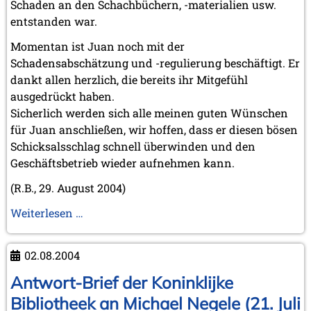
Schaden an den Schachbüchern, -materialien usw.
November 2010 (2 Einträge)
entstanden war.
Oktober 2010 (1 Eintrag)
September 2010 (1 Eintrag)
Momentan ist Juan noch mit der
Juli 2010 (3 Einträge)
Schadensabschätzung und -regulierung beschäftigt. Er
Juni 2010 (2 Einträge)
dankt allen herzlich, die bereits ihr Mitgefühl
April 2010 (3 Einträge)
ausgedrückt haben.
März 2010 (2 Einträge)
Februar 2010 (1 Eintrag)
Sicherlich werden sich alle meinen guten Wünschen
Januar 2010 (4 Einträge)
für Juan anschließen, wir hoffen, dass er diesen bösen
Schicksalsschlag schnell überwinden und den
2009
Geschäftsbetrieb wieder aufnehmen kann.
Dezember 2009 (3 Einträge)
November 2009 (4 Einträge)
(R.B., 29. August 2004)
Oktober 2009 (4 Einträge)
September 2009 (1 Eintrag)
Juan
Weiterlesen …
Juni 2009 (1 Eintrag)
Morgados
Mai 2009 (3 Einträge)
schwarzer
Februar 2009 (1 Eintrag)
02.08.2004
Freitag
2008
Antwort-Brief der Koninklijke
Dezember 2008 (1 Eintrag)
Bibliotheek an Michael Negele (21. Juli
November 2008 (8 Einträge)