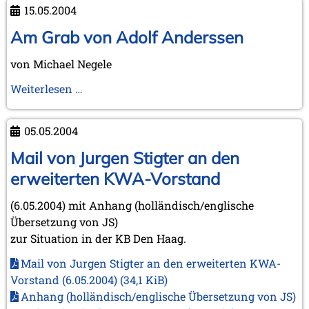
Braunschweig
15.05.2004
November 2006 (3 Einträge)
18.06.2004
Oktober 2006 (5 Einträge)
Am Grab von Adolf Anderssen
September 2006 (1 Eintrag)
August 2006 (3 Einträge)
von Michael Negele
Juli 2006 (1 Eintrag)
Juni 2006 (3 Einträge)
Am
Weiterlesen …
Mai 2006 (1 Eintrag)
Grab
April 2006 (2 Einträge)
von
März 2006 (3 Einträge)
05.05.2004
Adolf
Februar 2006 (2 Einträge)
Anderssen
Mail von Jurgen Stigter an den
Januar 2006 (1 Eintrag)
erweiterten KWA-Vorstand
2005
Dezember 2005 (2 Einträge)
(6.05.2004) mit Anhang (holländisch/englische
September 2005 (3 Einträge)
Übersetzung von JS)
August 2005 (1 Eintrag)
zur Situation in der KB Den Haag.
Juni 2005 (1 Eintrag)
Mai 2005 (1 Eintrag)
Mail von Jurgen Stigter an den erweiterten KWA-
April 2005 (1 Eintrag)
Vorstand (6.05.2004)
(34,1 KiB)
März 2005 (2 Einträge)
Anhang (holländisch/englische Übersetzung von JS)
Februar 2005 (1 Eintrag)