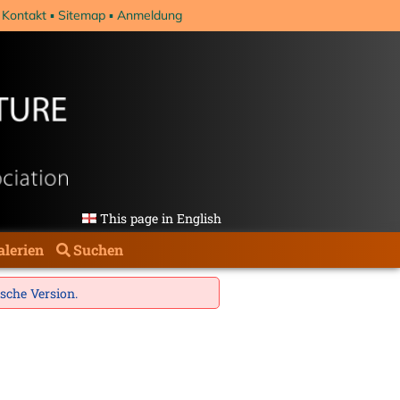
Kontakt
Sitemap
Anmeldung
This page in English
alerien
Suchen
ische Version
.