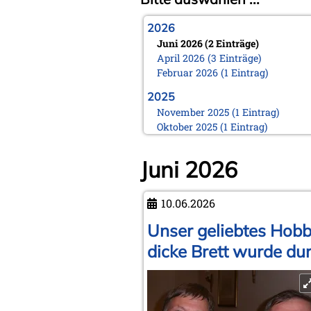
2026
Juni 2026 (2 Einträge)
April 2026 (3 Einträge)
Februar 2026 (1 Eintrag)
2025
November 2025 (1 Eintrag)
Oktober 2025 (1 Eintrag)
August 2025 (1 Eintrag)
Juni 2025 (1 Eintrag)
Juni 2026
März 2025 (1 Eintrag)
Februar 2025 (1 Eintrag)
Januar 2025 (1 Eintrag)
10.06.2026
2024
Unser geliebtes Hobb
November 2024 (1 Eintrag)
dicke Brett wurde du
Oktober 2024 (1 Eintrag)
August 2024 (2 Einträge)
Februar 2024 (2 Einträge)
Januar 2024 (1 Eintrag)