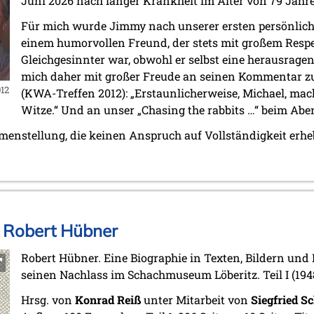
Juni 2026 nach langer Krankheit im Alter von 79 Jahr
Für mich wurde Jimmy nach unserer ersten persönlic
einem humorvollen Freund, der stets mit großem Respe
Gleichgesinnter war, obwohl er selbst eine herausrage
mich daher mit großer Freude an seinen Kommentar z
12
(KWA-Treffen 2012): „Erstaunlicherweise, Michael, mac
Witze.“ Und an unser „Chasing the rabbits …“ beim Abe
mmenstellung, die keinen Anspruch auf Vollständigkeit erh
. Robert Hübner
Robert Hübner. Eine Biographie in Texten, Bildern und
seinen Nachlass im Schachmuseum Löberitz. Teil I (1948-
Hrsg. von
Konrad Reiß
unter Mitarbeit von
Siegfried S