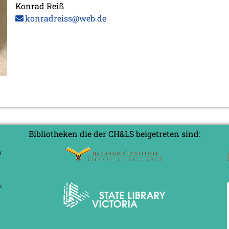
Konrad Reiß
konradreiss@web.de
Bibliotheken die der CH&LS beigetreten sind: