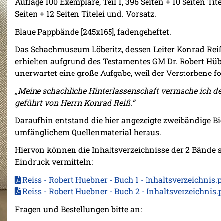
Auflage 100 Exemplare, Teil 1, 396 Seiten + 10 Seiten Tite
Seiten + 12 Seiten Titelei und. Vorsatz.
Blaue Pappbände [245x165], fadengeheftet.
Das Schachmuseum Löberitz, dessen Leiter Konrad Reiß
erhielten aufgrund des Testamentes GM Dr. Robert Hübne
unerwartet eine große Aufgabe, weil der Verstorbene fo
„Meine schachliche Hinterlassenschaft vermache ich 
geführt von Herrn Konrad Reiß.“
Daraufhin entstand die hier angezeigte zweibändige Bi
umfänglichem Quellenmaterial heraus.
Hiervon können die Inhaltsverzeichnisse der 2 Bände s
Eindruck vermitteln:
Reiss - Robert Huebner - Buch 1 - Inhaltsverzeichnis.
Reiss - Robert Huebner - Buch 2 - Inhaltsverzeichnis
Fragen und Bestellungen bitte an: