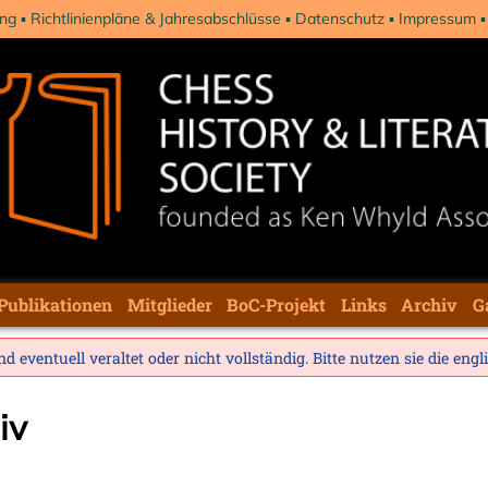
ng
Richtlinienpläne & Jahresabschlüsse
Datenschutz
Impressum
Publikationen
Mitglieder
BoC-Projekt
Links
Archiv
G
d eventuell veraltet oder nicht vollständig. Bitte nutzen sie die
engl
iv