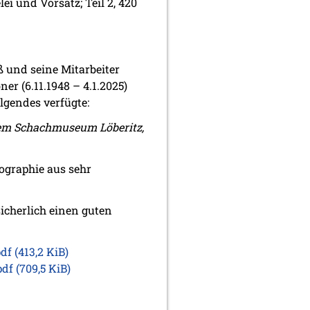
lei und Vorsatz; Teil 2, 420
 und seine Mitarbeiter
r (6.11.1948 – 4.1.2025)
lgendes verfügte:
dem Schachmuseum Löberitz,
ographie aus sehr
icherlich einen guten
pdf
(413,2 KiB)
.pdf
(709,5 KiB)