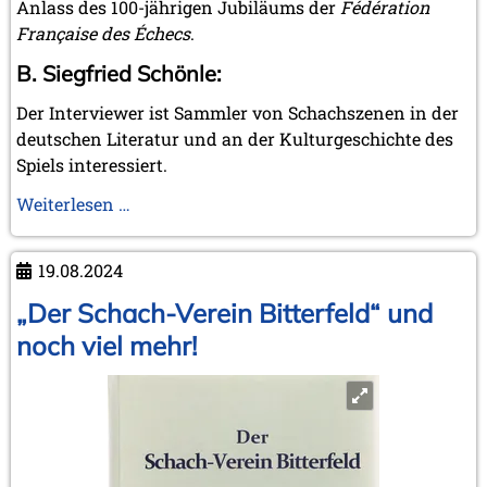
Januar 2005 (2 Einträge)
Anlass des 100-jährigen Jubiläums der
Fédération
Française des Échecs
.
2004
Dezember 2004 (2 Einträge)
B. Siegfried Schönle:
November 2004 (1 Eintrag)
Der Interviewer ist Sammler von Schachszenen in der
September 2004 (1 Eintrag)
August 2004 (3 Einträge)
deutschen Literatur und an der Kulturgeschichte des
Juli 2004 (1 Eintrag)
Spiels interessiert.
Juni 2004 (1 Eintrag)
Interview
Weiterlesen …
Mai 2004 (3 Einträge)
März 2004 (1 Eintrag)
mit
Januar 2004 (1 Eintrag)
Herbert
19.08.2024
Bastian
2003
zum
„Der Schach-Verein Bitterfeld“ und
Dezember 2003 (1 Eintrag)
Buch
November 2003 (2 Einträge)
noch viel mehr!
Oktober 2003 (1 Eintrag)
Chapais
Juli 2003 (1 Eintrag)
–
April 2003 (1 Eintrag)
Das
revolutionäre
2002
Schachmanuskript
November 2002 (1 Eintrag)