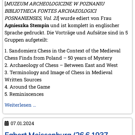
[
MUZEUM ARCHEOLOGICZNE W POZNANIU
BIBLIOTHECA FONTES ARCHAEOLOGICI
POSNANIENSES, Vol. 21
] wurde ediert von Frau
Agnieszka Stempin
und ist komplett in englischer
Sprache gedruckt. Die Vorträge und Aufsätze sind in 5
Gruppen aufgeteilt:
Sandomierz Chess in the Context of the Medieval
Chess Finds from Poland – 50 years of Mystery
Archaeology of Chess – Between East and West
Terminology and Image of Chess in Medieval
Written Sources
Around the Game
Reminiscences
Schachfigurenfunde
Weiterlesen …
in
Sandomierz
07.01.2024
und
ein
Egbert Meissenburg (26.6.1937 –