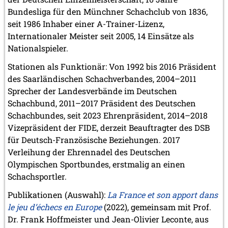
November 2006 (3 Einträge)
Bundesliga für den Münchner Schachclub von 1836,
Oktober 2006 (5 Einträge)
seit 1986 Inhaber einer A-Trainer-Lizenz,
September 2006 (1 Eintrag)
Internationaler Meister seit 2005, 14 Einsätze als
August 2006 (3 Einträge)
Nationalspieler.
Juli 2006 (1 Eintrag)
Juni 2006 (3 Einträge)
Stationen als Funktionär: Von 1992 bis 2016 Präsident
Mai 2006 (1 Eintrag)
des Saarländischen Schachverbandes, 2004–2011
April 2006 (2 Einträge)
Sprecher der Landesverbände im Deutschen
März 2006 (3 Einträge)
Schachbund, 2011–2017 Präsident des Deutschen
Februar 2006 (2 Einträge)
Schachbundes, seit 2023 Ehrenpräsident, 2014–2018
Januar 2006 (1 Eintrag)
Vizepräsident der FIDE, derzeit Beauftragter des DSB
2005
für Deutsch-Französische Beziehungen. 2017
Dezember 2005 (2 Einträge)
Verleihung der Ehrennadel des Deutschen
September 2005 (3 Einträge)
Olympischen Sportbundes, erstmalig an einen
August 2005 (1 Eintrag)
Schachsportler.
Juni 2005 (1 Eintrag)
Mai 2005 (1 Eintrag)
Publikationen (Auswahl):
La France et son apport dans
April 2005 (1 Eintrag)
le jeu d’échecs en Europe
(2022), gemeinsam mit Prof.
März 2005 (2 Einträge)
Dr. Frank Hoffmeister und Jean-Olivier Leconte, aus
Februar 2005 (1 Eintrag)