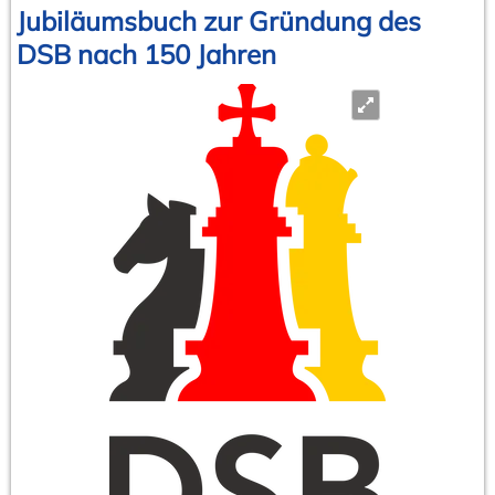
und
Jubiläumsbuch zur Gründung des
noch
DSB nach 150 Jahren
viel
mehr!