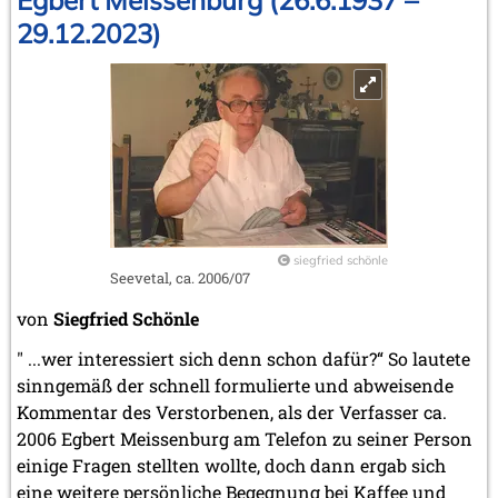
Tagungsband
29.12.2023)
siegfried schönle
Seevetal, ca. 2006/07
von
Siegfried Schönle
" ...wer interessiert sich denn schon dafür?“ So lautete
sinngemäß der schnell formulierte und abweisende
Kommentar des Verstorbenen, als der Verfasser ca.
2006 Egbert Meissenburg am Telefon zu seiner Person
einige Fragen stellten wollte, doch dann ergab sich
eine weitere persönliche Begegnung bei Kaffee und