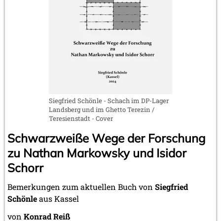
März 2023 (1 Eintrag)
Februar 2023 (2 Einträge)
2022
November 2022 (2 Einträge)
Oktober 2022 (1 Eintrag)
September 2022 (1 Eintrag)
Mai 2022 (1 Eintrag)
März 2022 (1 Eintrag)
2021
Siegfried Schönle - Schach im DP-Lager
Landsberg und im Ghetto Terezin /
Dezember 2021 (1 Eintrag)
Teresienstadt - Cover
November 2021 (1 Eintrag)
Oktober 2021 (1 Eintrag)
Schwarzweiße Wege der Forschung
August 2021 (1 Eintrag)
zu Nathan Markowsky und Isidor
2019
Schorr
Oktober 2019 (1 Eintrag)
Mai 2019 (1 Eintrag)
Bemerkungen zum aktuellen Buch von
Siegfried
2017
Schönle
aus Kassel
Juni 2017 (1 Eintrag)
von
Konrad Reiß