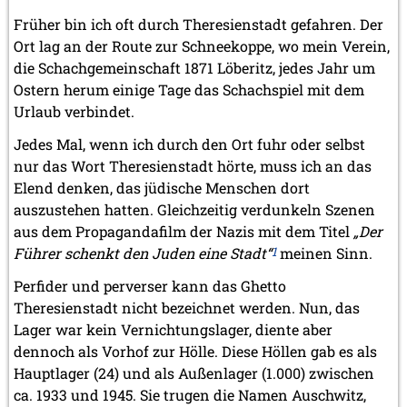
2012
Früher bin ich oft durch Theresienstadt gefahren. Der
Juni 2012 (1 Eintrag)
Ort lag an der Route zur Schneekoppe, wo mein Verein,
Mai 2012 (1 Eintrag)
die Schachgemeinschaft 1871 Löberitz, jedes Jahr um
April 2012 (6 Einträge)
März 2012 (2 Einträge)
Ostern herum einige Tage das Schachspiel mit dem
Februar 2012 (3 Einträge)
Urlaub verbindet.
Januar 2012 (5 Einträge)
Jedes Mal, wenn ich durch den Ort fuhr oder selbst
2011
nur das Wort Theresienstadt hörte, muss ich an das
Dezember 2011 (1 Eintrag)
Elend denken, das jüdische Menschen dort
November 2011 (2 Einträge)
auszustehen hatten. Gleichzeitig verdunkeln Szenen
August 2011 (3 Einträge)
aus dem Propagandafilm der Nazis mit dem Titel
„Der
Juli 2011 (2 Einträge)
Führer schenkt den Juden eine Stadt“
Juni 2011 (2 Einträge)
1
meinen Sinn.
Mai 2011 (2 Einträge)
Perfider und perverser kann das Ghetto
April 2011 (5 Einträge)
Theresienstadt nicht bezeichnet werden. Nun, das
März 2011 (1 Eintrag)
Lager war kein Vernichtungslager, diente aber
Februar 2011 (1 Eintrag)
Januar 2011 (4 Einträge)
dennoch als Vorhof zur Hölle. Diese Höllen gab es als
Hauptlager (24) und als Außenlager (1.000) zwischen
2010
ca. 1933 und 1945. Sie trugen die Namen Auschwitz,
Dezember 2010 (1 Eintrag)