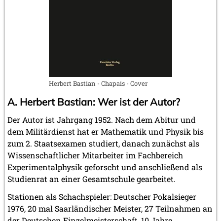
Oktober 2008 (2 Einträge)
September 2008 (2 Einträge)
August 2008 (3 Einträge)
Juli 2008 (1 Eintrag)
Juni 2008 (3 Einträge)
März 2008 (1 Eintrag)
Januar 2008 (3 Einträge)
Herbert Bastian - Chapais - Cover
2007
November 2007 (3 Einträge)
A. Herbert Bastian: Wer ist der Autor?
Oktober 2007 (1 Eintrag)
September 2007 (2 Einträge)
Der Autor ist Jahrgang 1952. Nach dem Abitur und
Juli 2007 (3 Einträge)
dem Militärdienst hat er Mathematik und Physik bis
Juni 2007 (6 Einträge)
zum 2. Staatsexamen studiert, danach zunächst als
Mai 2007 (2 Einträge)
Wissenschaftlicher Mitarbeiter im Fachbereich
April 2007 (2 Einträge)
Experimentalphysik geforscht und anschließend als
März 2007 (4 Einträge)
Studienrat an einer Gesamtschule gearbeitet.
Februar 2007 (1 Eintrag)
Januar 2007 (4 Einträge)
Stationen als Schachspieler: Deutscher Pokalsieger
2006
1976, 20 mal Saarländischer Meister, 27 Teilnahmen an
Dezember 2006 (4 Einträge)
der Deutschen Einzelmeisterschaft, 10 Jahre