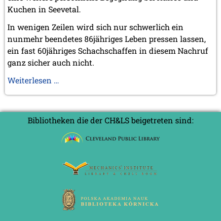
Kuchen in Seevetal.
In wenigen Zeilen wird sich nur schwerlich ein
nunmehr beendetes 86jähriges Leben pressen lassen,
ein fast 60jähriges Schachschaffen in diesem Nachruf
ganz sicher auch nicht.
Egbert
Weiterlesen …
Meissenburg
(26.6.1937
–
Bibliotheken die der CH&LS beigetreten sind:
29.12.2023)