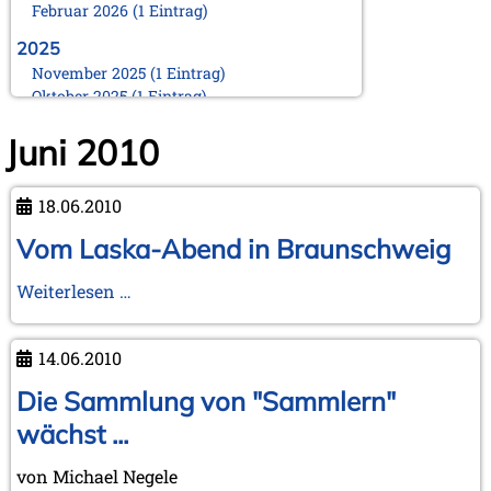
Februar 2026 (1 Eintrag)
2025
November 2025 (1 Eintrag)
Oktober 2025 (1 Eintrag)
August 2025 (1 Eintrag)
Juni 2010
Juni 2025 (1 Eintrag)
März 2025 (1 Eintrag)
Februar 2025 (1 Eintrag)
18.06.2010
Januar 2025 (1 Eintrag)
Vom Laska-Abend in Braunschweig
2024
November 2024 (1 Eintrag)
Vom
Weiterlesen …
Oktober 2024 (1 Eintrag)
Laska-
August 2024 (2 Einträge)
Abend
Februar 2024 (2 Einträge)
14.06.2010
Januar 2024 (1 Eintrag)
in
Braunschweig
Die Sammlung von "Sammlern"
2023
wächst ...
September 2023 (1 Eintrag)
August 2023 (1 Eintrag)
April 2023 (1 Eintrag)
von Michael Negele