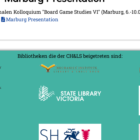
ionalen Kolloquium "Board Game Studies VI" (Marburg, 6.-10.
r
Marburg Presentation
Bibliotheken die der CH&LS beigetreten sind: