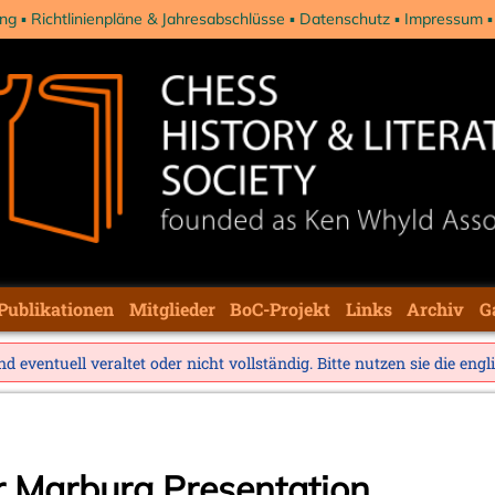
ng
Richtlinienpläne & Jahresabschlüsse
Datenschutz
Impressum
Publikationen
Mitglieder
BoC-Projekt
Links
Archiv
G
d eventuell veraltet oder nicht vollständig. Bitte nutzen sie die
engl
r Marburg Presentation