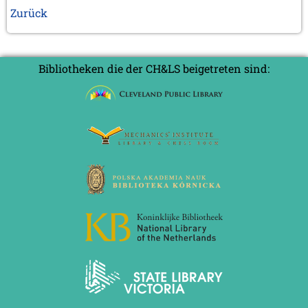
Zurück
Bibliotheken die der CH&LS beigetreten sind: