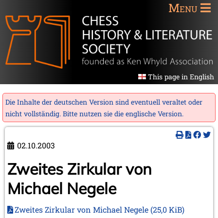
Menu
This page in English
Die Inhalte der deutschen Version sind eventuell veraltet oder
nicht vollständig. Bitte nutzen sie die
englische Version
.
02.10.2003
Zweites Zirkular von
Michael Negele
Zweites Zirkular von Michael Negele
(25,0 KiB)