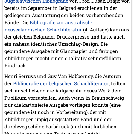
Jugoslawischen Bibliografie
von Prof. Dušan Drajić vor,
bereits im September in Belgrad erschienen in der
gediegenen Ausstattung der beiden vorhergehenden
Bände. Die
Bibliografie zur australisch-
neuseeländischen Schachliteratur
(4. Auflage) kam aus
der gleichen Belgrader Druckerpresse und hatte auch
ein nahezu identisches Umschlag-Design. Die
gebundene Ausgabe mit Glanzpapier und farbigen
Abbildungen macht einen qualitativ sehr gefälligen
Eindruck.
Henri Serruys und Guy Van Habberney, die Autoren
der
Bibliografie der belgischen Schachliteratur
, teilten
sich anschließend die Aufgabe, ihr neues Werk dem
Publikum vorzustellen. Auch wenn in Braunschweig
nur die kartonierte Ausgabe vorliegen konnte (eine
gebundene ist noch in Vorbereitung), der mit
Abbildungen üppig ausgestattete Band und der
durchweg schöne Farbdruck (auch mit farblichen
Hervorhebungen von Textpassagen) wirkt