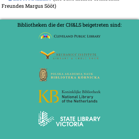
Freundes Margus Sööt)
Bibliotheken die der CH&LS beigetreten sind: