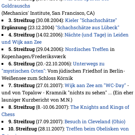
Goldrauschs
(Mechanics' Institute, San Francisco, CA)
3. Streifzug
(30.08.2004):
Kieler "Schachschätze"
Ergänzung
(23.12.2004)
"Schachschätze aus Lübeck"
4. Streifzug
(14.02.2006):
Nächte (und Tage) in Leiden
und Wijk aan Zee
5. Streifzug
(29.04.2006):
Nordisches Treffen
in
Kopenhagen/Frederiksværk
6. Streifzug
(20.-22.10.2006):
Unterwegs zu
"mystischen Orten":
Vom jüdischen Friedhof in Berlin-
Weißensee zum Schloss Kórnik
7. Streifzug
(27.01.2007):
Wijk aan Zee am "WC-Day"
-
und von Topalow - Kramnik "nichts zu sehen" ... (Ein eher
launiger Kurzbericht von M.N.)
8. Streifzug
(8.-10.06.2007):
The Knights and Kings of
Chess
9. Streifzug
(17.09.2007):
Besuch in Cleveland (Ohio)
10. Streifzug
(28.11.2007):
Treffen beim Obelisken von