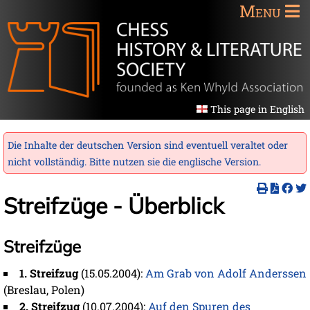
Menu
This page in English
Die Inhalte der deutschen Version sind eventuell veraltet oder
nicht vollständig. Bitte nutzen sie die
englische Version
.
Streifzüge - Überblick
Streifzüge
1. Streifzug
(15.05.2004):
Am Grab von Adolf Anderssen
(Breslau, Polen)
2. Streifzug
(10.07.2004):
Auf den Spuren des