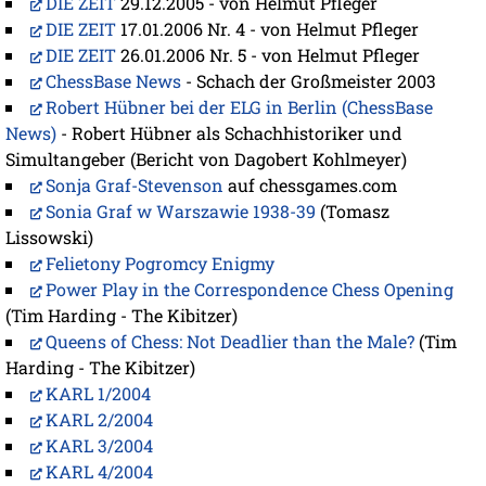
DIE ZEIT
29.12.2005 - von Helmut Pfleger
DIE ZEIT
17.01.2006 Nr. 4 - von Helmut Pfleger
DIE ZEIT
26.01.2006 Nr. 5 - von Helmut Pfleger
ChessBase News
- Schach der Großmeister 2003
Robert Hübner bei der ELG in Berlin (ChessBase
News)
- Robert Hübner als Schachhistoriker und
Simultangeber (Bericht von Dagobert Kohlmeyer)
Sonja Graf-Stevenson
auf chessgames.com
Sonia Graf w Warszawie 1938-39
(Tomasz
Lissowski)
Felietony Pogromcy Enigmy
Power Play in the Correspondence Chess Opening
(Tim Harding - The Kibitzer)
Queens of Chess: Not Deadlier than the Male?
(Tim
Harding - The Kibitzer)
KARL 1/2004
KARL 2/2004
KARL 3/2004
KARL 4/2004