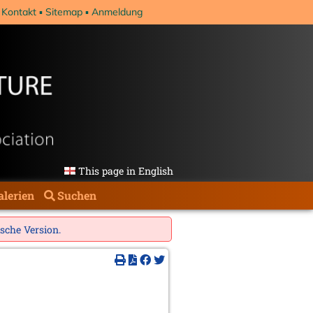
Kontakt
Sitemap
Anmeldung
This page in English
alerien
Suchen
ische Version
.