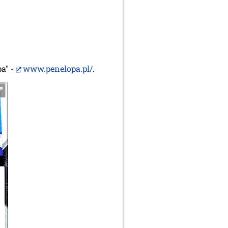
a" -
www.penelopa.pl/
.