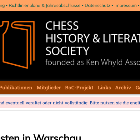
ng
Richtlinienpläne & Jahresabschlüsse
Datenschutz
Impressum
Publikationen
Mitglieder
BoC-Projekt
Links
Archiv
G
d eventuell veraltet oder nicht vollständig. Bitte nutzen sie die
engl
sten in Warschau