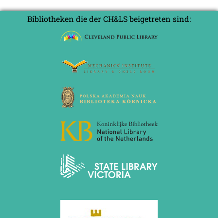
Bibliotheken die der CH&LS beigetreten sind: