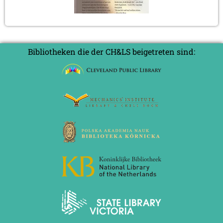
Bibliotheken die der CH&LS beigetreten sind: