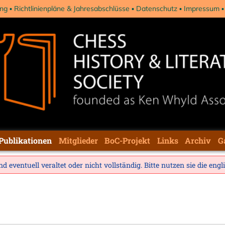
ng
Richtlinienpläne & Jahresabschlüsse
Datenschutz
Impressum
Publikationen
Mitglieder
BoC-Projekt
Links
Archiv
G
d eventuell veraltet oder nicht vollständig. Bitte nutzen sie die
engl