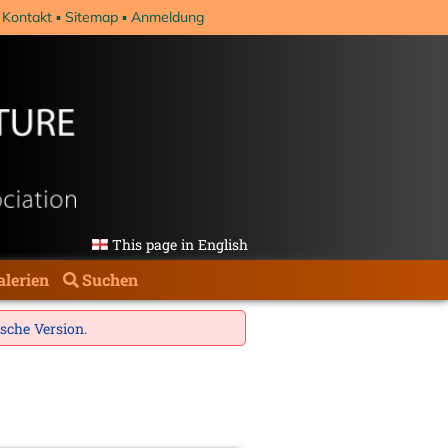
Kontakt
Sitemap
Anmeldung
This page in English
alerien
Suchen
ische Version
.