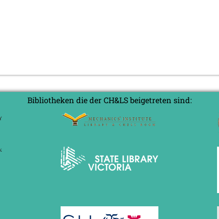
Bibliotheken die der CH&LS beigetreten sind: