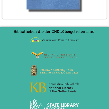
Bibliotheken die der CH&LS beigetreten sind: