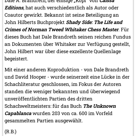
Dale A. Brandreth, der emsige „Kopf“ von
Caissa
Editions
, hat auch verschiedentlich als Autor oder
Coautor gewirkt. Bekannt ist seine Beteiligung an
John Hilberts Buchprojekt
Shady Side: The Life and
Crimes of Norman Tweed Whitaker Chess Master
. Für
dieses Buch hat Dale Brandreth seinen reichen Fundus
an Dokumenten über Whitaker zur Verfügung gestellt,
John Hilbert war über diese exzellente Quellenlage
begeistert.
Mit einer anderen Koproduktion - von Dale Brandreth
und David Hooper - wurde seinerzeit eine Lücke in der
Schachliteratur geschlossen, im Fokus der Autoren
standen die weniger bekannten und überwiegend
unveröffentlichten Partien des dritten
Schachweltmeisters: für das Buch
The Unknown
Capablanca
wurden 203 von ca. 600 im Vorfeld
gesammelten Partien ausgewählt.
(R.B.)