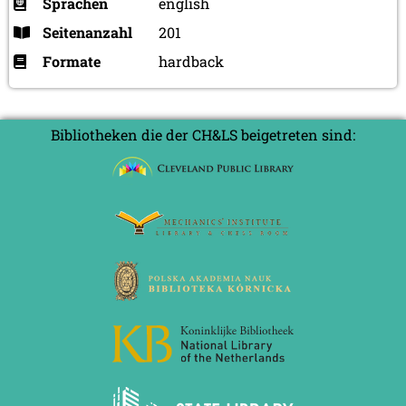
Sprachen
english
Seitenanzahl
201
Formate
hardback
Bibliotheken die der CH&LS beigetreten sind: