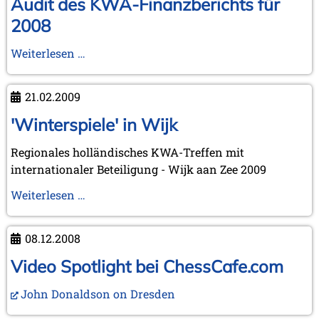
Audit des KWA-Finanzberichts für
2008
Audit
Weiterlesen …
des
KWA-
21.02.2009
Finanzberichts
für
'Winterspiele' in Wijk
2008
Regionales holländisches KWA-Treffen mit
internationaler Beteiligung - Wijk aan Zee 2009
'Winterspiele'
Weiterlesen …
in
Wijk
08.12.2008
Video Spotlight bei ChessCafe.com
John Donaldson on Dresden