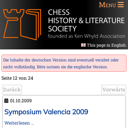
Menu
This page in English
Die Inhalte der deutschen Version sind eventuell veraltet oder
nicht vollständig. Bitte nutzen sie die
englische Version
.
Seite 12 von 24
Zurück
Vorwärts
01.10.2009
Symposium Valencia 2009
Symposium
Weiterlesen …