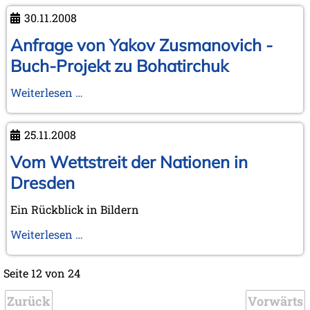
30.11.2008
Anfrage von Yakov Zusmanovich -
Buch-Projekt zu Bohatirchuk
Anfrage
Weiterlesen …
von
Yakov
25.11.2008
Zusmanovich
-
Vom Wettstreit der Nationen in
Buch-
Dresden
Projekt
zu
Ein Rückblick in Bildern
Bohatirchuk
Vom
Weiterlesen …
Wettstreit
der
Seite 12 von 24
Nationen
Zurück
in
Vorwärts