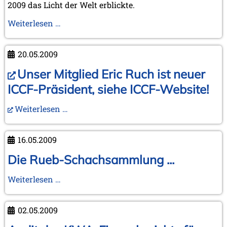
2009 das Licht der Welt erblickte.
Kurt
Weiterlesen …
Landsberger
als
20.05.2009
glücklicher
Urgroßvater
Unser Mitglied Eric Ruch ist neuer
ICCF-Präsident, siehe ICCF-Website!
Weiterlesen …
16.05.2009
Die Rueb-Schachsammlung ...
Die
Weiterlesen …
Rueb-
Schachsammlung
02.05.2009
...