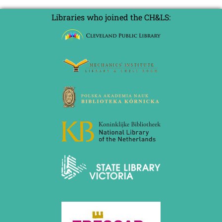
Libraries who joined the CH&LS: