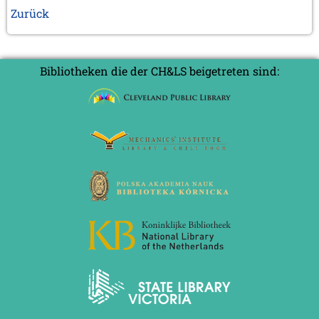
Zurück
Bibliotheken die der CH&LS beigetreten sind: