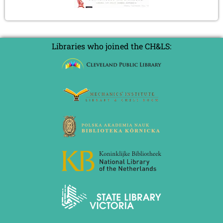
Libraries who joined the CH&LS: