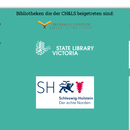
Bibliotheken die der CH&LS beigetreten sind: