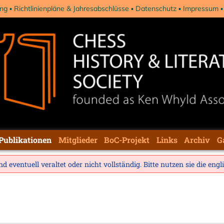
ng
Richtlinienpläne & Jahresabschlüsse
Datenschutz
Impressum
Publikationen
Mitglieder
BoC-Projekt
Links
Archiv
G
d eventuell veraltet oder nicht vollständig. Bitte nutzen sie die
engl