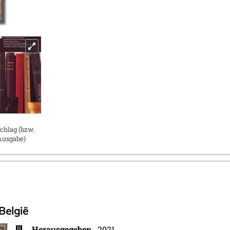
hlag (bzw.
Ausgabe)
België
Herausgegeben
2021