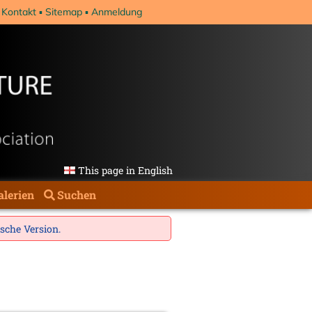
Kontakt
Sitemap
Anmeldung
This page in English
alerien
Suchen
ische Version
.