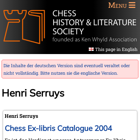
Menu
This page in English
Die Inhalte der deutschen Version sind eventuell veraltet oder
nicht vollständig. Bitte nutzen sie die
englische Version
.
Henri Serruys
Henri Serruys
Chess Ex-libris Catalogue 2004