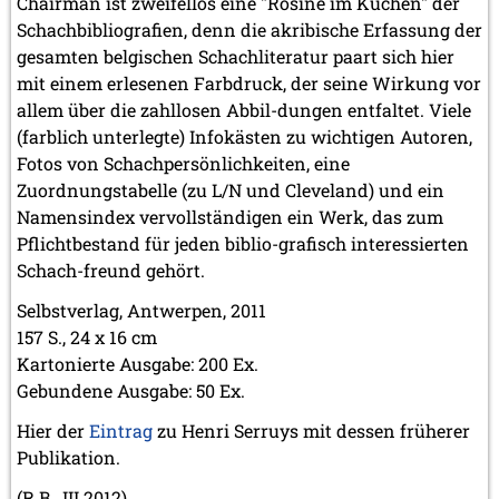
Chairman ist zweifellos eine "Rosine im Kuchen" der
Schachbibliografien, denn die akribische Erfassung der
gesamten belgischen Schachliteratur paart sich hier
mit einem erlesenen Farbdruck, der seine Wirkung vor
allem über die zahllosen Abbil-dungen entfaltet. Viele
(farblich unterlegte) Infokästen zu wichtigen Autoren,
Fotos von Schachpersönlichkeiten, eine
Zuordnungstabelle (zu L/N und Cleveland) und ein
Namensindex vervollständigen ein Werk, das zum
Pflichtbestand für jeden biblio-grafisch interessierten
Schach-freund gehört.
Selbstverlag, Antwerpen, 2011
157 S., 24 x 16 cm
Kartonierte Ausgabe: 200 Ex.
Gebundene Ausgabe: 50 Ex.
Hier der
Eintrag
zu Henri Serruys mit dessen früherer
Publikation.
(R.B., III 2012)