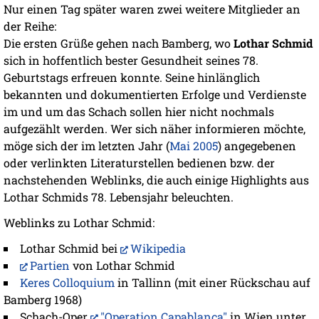
Nur einen Tag später waren zwei weitere Mitglieder an
der Reihe:
Die ersten Grüße gehen nach Bamberg, wo
Lothar Schmid
sich in hoffentlich bester Gesundheit seines 78.
Geburtstags erfreuen konnte. Seine hinlänglich
bekannten und dokumentierten Erfolge und Verdienste
im und um das Schach sollen hier nicht nochmals
aufgezählt werden. Wer sich näher informieren möchte,
möge sich der im letzten Jahr (
Mai 2005
) angegebenen
oder verlinkten Literaturstellen bedienen bzw. der
nachstehenden Weblinks, die auch einige Highlights aus
Lothar Schmids 78. Lebensjahr beleuchten.
Weblinks zu Lothar Schmid:
Lothar Schmid bei
Wikipedia
Partien
von Lothar Schmid
Keres Colloquium
in Tallinn (mit einer Rückschau auf
Bamberg 1968)
Schach-Oper
"Operation Capablanca"
in Wien unter