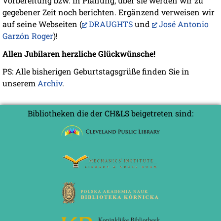
Vorbereitung bzw. in Planung, über sie werden wir zu
gegebener Zeit noch berichten. Ergänzend verweisen wir
auf seine Webseiten (
DRAUGHTS
und
José Antonio
Garzón Roger
)!
Allen Jubilaren herzliche Glückwünsche!
PS: Alle bisherigen Geburtstagsgrüße finden Sie in
unserem
Archiv
.
Bibliotheken die der CH&LS beigetreten sind: