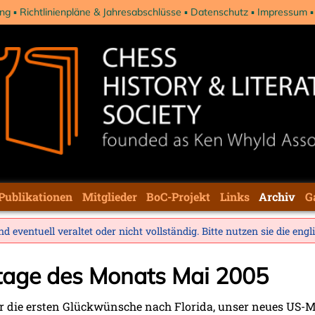
ng
Richtlinienpläne & Jahresabschlüsse
Datenschutz
Impressum
Publikationen
Mitglieder
BoC-Projekt
Links
Archiv
G
d eventuell veraltet oder nicht vollständig. Bitte nutzen sie die
engl
stage des Monats Mai 2005
die ersten Glückwünsche nach Florida, unser neues US-Mi