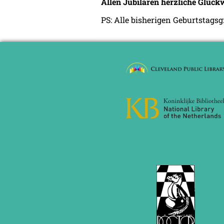
Allen Jubilaren herzliche Glüc
PS: Alle bisherigen Geburtstags