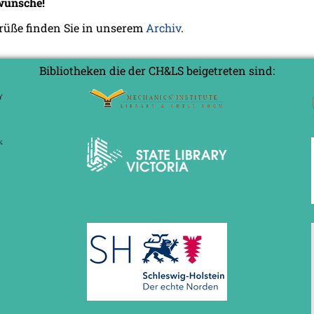
kwünsche!
grüße finden Sie in unserem
Archiv
.
Bibliotheken die der CH&LS beigetreten sind: