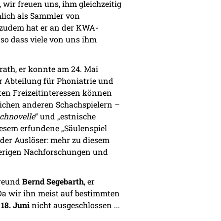
 wir freuen uns, ihm gleichzeitig
mlich als Sammler von
 zudem hat er an der KWA-
o dass viele von uns ihm
ath, er konnte am 24. Mai
der Abteilung für Phoniatrie und
rten Freizeitinteressen können
reichen anderen Schachspielern –
chnovelle
“ und „estnische
diesem erfundene „Säulenspiel
 der Auslöser: mehr zu diesem
sherigen Nachforschungen und
freund
Bernd Segebarth
, er
Da wir ihn meist auf bestimmten
n
18. Juni
nicht ausgeschlossen ...