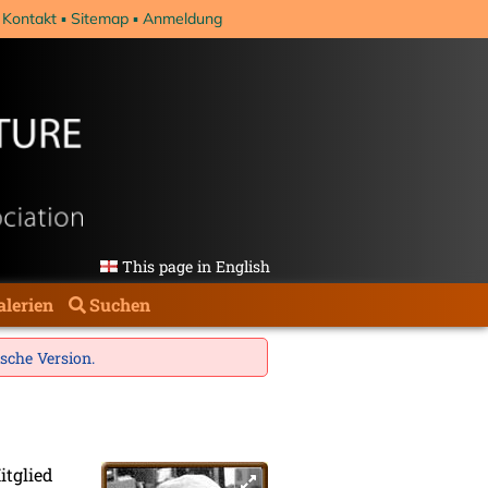
Kontakt
Sitemap
Anmeldung
This page in English
alerien
Suchen
ische Version
.
tglied