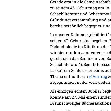
Gerade erst in die Gemeinsch
zu seinem 46. Geburtstag am 18.
Schachliteratur und Schachmoti
Gründungsversammlung und an d
bereits persönlich begegnet sind
In unserer Kolumne „debütiert“ 
seinen 47. Geburtstag begehen. Be
Pädaudiologie im Klinikum der H
wir hier nur kurz andeuten: zu d
gesellt sich das Sammeln von S
Schachliteratur“). Sein Interes
Laska“, ein Schlüsselerlebnis a
Thema enthüllt sein
Vortrag
zu
Begegnungen in der weltweiten
Als einzigen echten Jubilar b
konnte am 27. Mai einen runden
Braunschweiger Bücherauktion