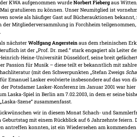
aft der KWA aufgenommen wurde
Norbert Fieberg
aus Witten,
 Mai gratulieren zu können. Unser Neumitglied ist vorneh
ven sowie als häufiger Gast auf Bücherauktionen bekannt,
er Mitgliederversammlung in Forchheim teilgenommen, s
.
als nächster
Wolfgang Angerstein
aus dem rheinischen Erkr
ruflich ist der „Prof. Dr. med.“ stark engagiert als Leiter 
einrich-Heine-Universität Düsseldorf, seine breit gefäche
er Passion für Musik – diese teilt er bekanntlich mit zahl
chachliteratur (mit den Schwerpunkten „Stefan Zweigs
Scha
se für Emanuel Lasker evolvierte insbesondere auf das von 
uf der Potsdamer Lasker-Konferenz im Januar 2001 war hier
m Laska-Spiel in Berlin am 7.02.2003, in dem er seine bi
 „Laska-Szene“ zusammenfasst.
eglückwünschen wir in diesem Monat Schach- und Sammler
 Geburtstag mit einem Rückblick auf 6 Jahrzehnte feiern. 
en antreffen konnten, ist ein Wiedersehen am kommende