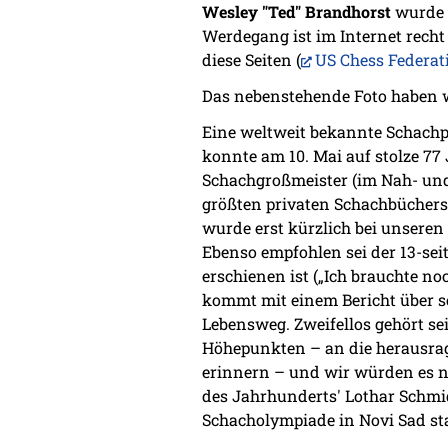
Wesley "Ted" Brandhorst
wurde a
Werdegang ist im Internet recht
diese Seiten (
US Chess Federat
Das nebenstehende Foto haben 
Eine weltweit bekannte Schachpe
konnte am 10. Mai auf stolze 7
Schachgroßmeister (im Nah- und 
größten privaten Schachbüchers
wurde erst kürzlich bei unseren
Ebenso empfohlen sei der 13-seit
erschienen ist („Ich brauchte noc
kommt mit einem Bericht über s
Lebensweg. Zweifellos gehört s
Höhepunkten – an die herausra
erinnern – und wir würden es n
des Jahrhunderts' Lothar Schmid
Schacholympiade in Novi Sad sta