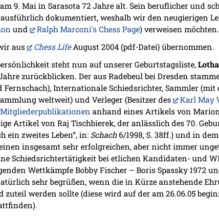
m 9. Mai in Sarasota 72 Jahre alt. Sein beruflicher und sc
 ausführlich dokumentiert, weshalb wir den neugierigen Le
ion
und
Ralph Marconi's Chess Page
) verweisen möchten.
wir aus
Chess Life
August 2004 (pdf-Datei) übernommen.
rsönlichkeit steht nun auf unserer Geburtstagsliste,
Lotha
7 Jahre zurückblicken. Der aus Radebeul bei Dresden stamm
Fernschach), Internationale Schiedsrichter, Sammler (mit 
ammlung weltweit) und Verleger (Besitzer des
Karl May 
Mitgliederpublikationen
anhand eines Artikels von Marion 
ige Artikel von Raj Tischbierek, der anlässlich des 70. Ge
h ein zweites Leben“, in:
Schach
6/1998, S. 38ff.) und in de
einen insgesamt sehr erfolgreichen, aber nicht immer unge
eine Schiedsrichtertätigkeit bei etlichen Kandidaten- und
genden Wettkämpfe Bobby Fischer – Boris Spassky 1972 
atürlich sehr begrüßen, wenn die in Kürze anstehende Ehr
 zuteil werden sollte (diese wird auf der am 26.06.05 begi
ttfinden).