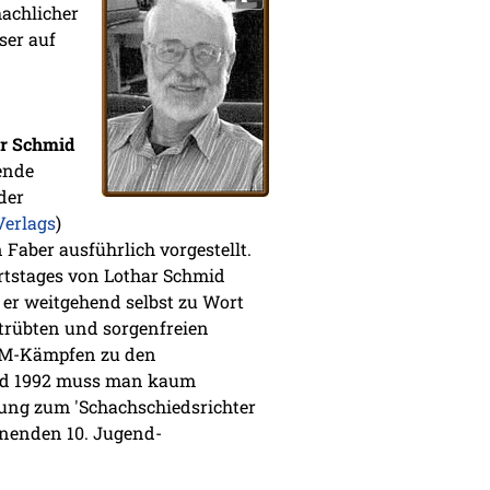
hachlicher
ser auf
r Schmid
ende
der
Verlags
)
Faber ausführlich vorgestellt.
burtstages von Lothar Schmid
m er weitgehend selbst zu Wort
trübten und sorgenfreien
 WM-Kämpfen zu den
und 1992 muss man kaum
ung zum 'Schachschiedsrichter
nnenden 10. Jugend-