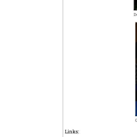
D
Links: