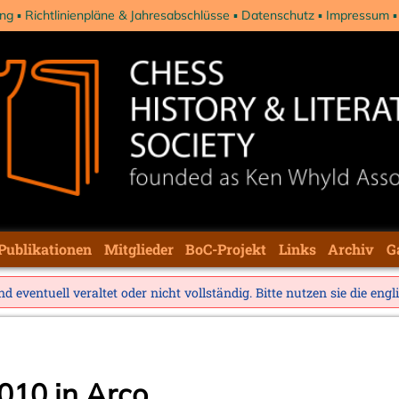
ng
Richtlinienpläne & Jahresabschlüsse
Datenschutz
Impressum
Publikationen
Mitglieder
BoC-Projekt
Links
Archiv
G
d eventuell veraltet oder nicht vollständig. Bitte nutzen sie die
engl
10 in Arco