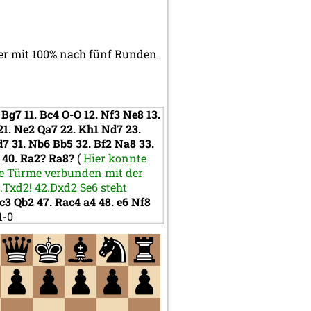
ler mit 100% nach fünf Runden
4
Bg7
11.
Bc4
O-O
12.
Nf3
Ne8
13.
21.
Ne2
Qa7
22.
Kh1
Nd7
23.
d7
31.
Nb6
Bb5
32.
Bf2
Na8
33.
6
40.
Ra2?
Ra8?
(
Hier konnte
ie Türme verbunden mit der
.Txd2! 42.Dxd2 Se6 steht
c3
Qb2
47.
Rac4
a4
48.
e6
Nf8
1-0