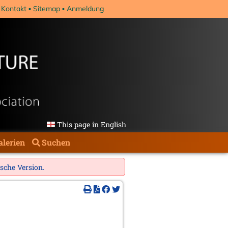
Kontakt
Sitemap
Anmeldung
This page in English
alerien
Suchen
ische Version
.