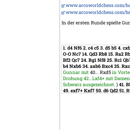
www.arcoworldchess.com/h
www.arcoworldchess.com/b
In der ersten Runde spielte G
1.
d4
Nf6
2.
c4
c5
3.
d5
b5
4.
cx
O-O
Nc7
14.
Qd3
Rb8
15.
Ra2
R
Bf2
Qc7
24.
Bg1
Nf8
25.
Rc1
Qb
b4
Nxb6
34.
axb6
Bxc4
35.
Rx
Gunnar mit
40...
Rxd5
in Vort
Drohung 42...Lxf4+ mit Dameng
Schwarz ausgezeichnet.
)
41.
B
49.
exf7+
Kxf7
50.
d6
Qd2
51.
R