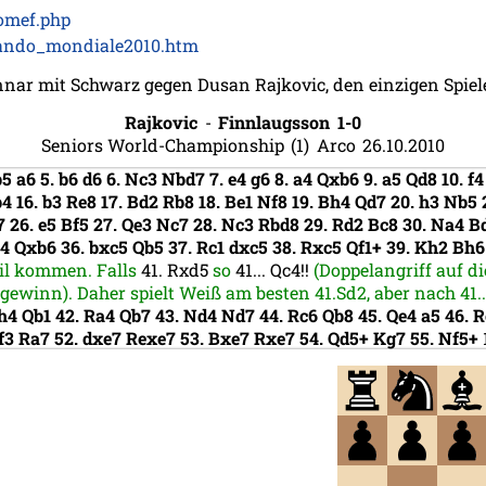
omef.php
ando_mondiale2010.htm
unnar mit Schwarz gegen Dusan Rajkovic, den einzigen Spie
Rajkovic
-
Finnlaugsson
1-0
Seniors World-Championship
1
Arco
26.10.2010
b5
a6
5.
b6
d6
6.
Nc3
Nbd7
7.
e4
g6
8.
a4
Qxb6
9.
a5
Qd8
10.
f
b4
16.
b3
Re8
17.
Bd2
Rb8
18.
Be1
Nf8
19.
Bh4
Qd7
20.
h3
Nb5
7
26.
e5
Bf5
27.
Qe3
Nc7
28.
Nc3
Rbd8
29.
Rd2
Bc8
30.
Na4
B
c4
Qxb6
36.
bxc5
Qb5
37.
Rc1
dxc5
38.
Rxc5
Qf1+
39.
Kh2
Bh
eil kommen. Falls
41.
Rxd5
so
41...
Qc4!!
(Doppelangriff auf d
ewinn). Daher spielt Weiß am besten 41.Sd2, aber nach 41..
h4
Qb1
42.
Ra4
Qb7
43.
Nd4
Nd7
44.
Rc6
Qb8
45.
Qe4
a5
46.
R
f3
Ra7
52.
dxe7
Rexe7
53.
Bxe7
Rxe7
54.
Qd5+
Kg7
55.
Nf5+