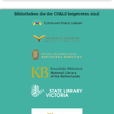
Bibliotheken die der CH&LS beigetreten sind: