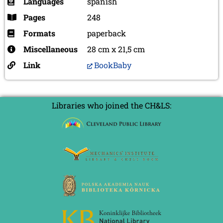
Languages
spanish
Pages
248
Formats
paperback
Miscellaneous
28 cm x 21,5 cm
Link
BookBaby
Libraries who joined the CH&LS: