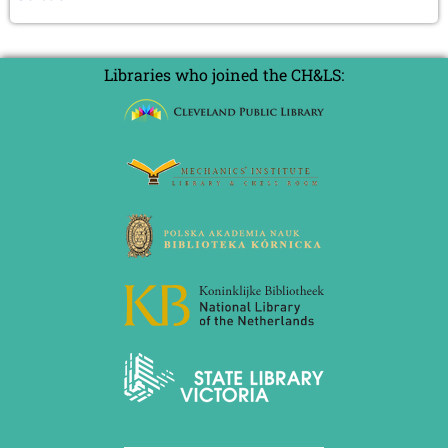
Libraries who joined the CH&LS: