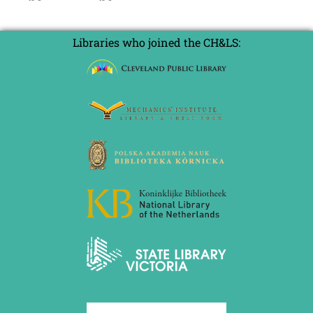
Libraries who joined the CH&LS: