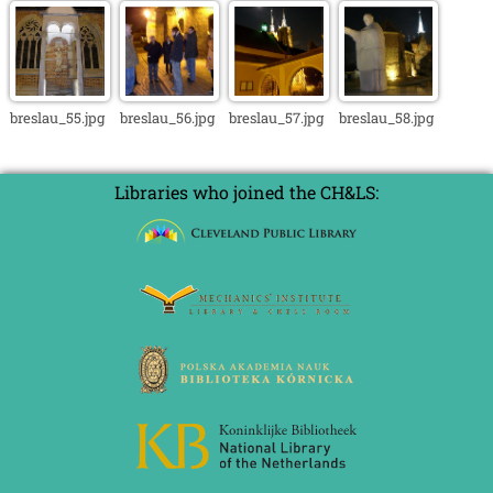
breslau_55.jpg
breslau_56.jpg
breslau_57.jpg
breslau_58.jpg
Libraries who joined the CH&LS: