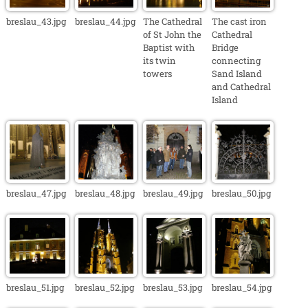
breslau_43.jpg
breslau_44.jpg
The Cathedral
The cast iron
of St John the
Cathedral
Baptist with
Bridge
its twin
connecting
towers
Sand Island
and Cathedral
Island
breslau_47.jpg
breslau_48.jpg
breslau_49.jpg
breslau_50.jpg
breslau_51.jpg
breslau_52.jpg
breslau_53.jpg
breslau_54.jpg