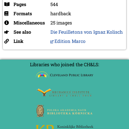
Pages
544
Formats
hardback
Miscellaneous
25 images
See also
Die Feuilletons von Ignaz Kolisch
Link
Edition Marco
Libraries who joined the CH&LS: