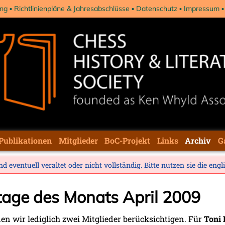
ng
Richtlinienpläne & Jahresabschlüsse
Datenschutz
Impressum
Publikationen
Mitglieder
BoC-Projekt
Links
Archiv
G
d eventuell veraltet oder nicht vollständig. Bitte nutzen sie die
engl
tage des Monats April 2009
en wir lediglich zwei Mitglieder berücksichtigen. Für
Toni 