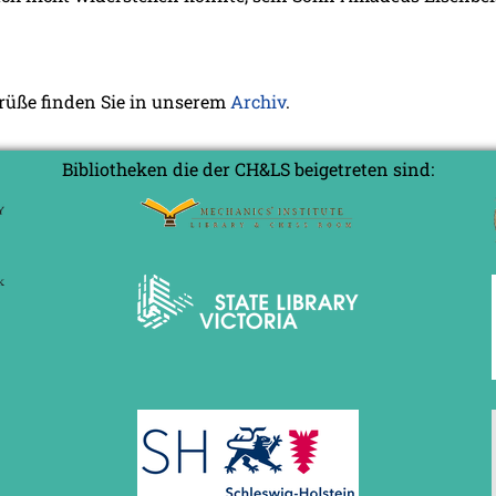
grüße finden Sie in unserem
Archiv
.
Bibliotheken die der CH&LS beigetreten sind: