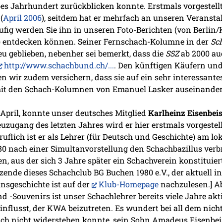
lbes Jahrhundert zurückblicken konnte. Erstmals vorgestell
(
April 2006
), seitdem hat er mehrfach an unseren Veranst
ig werden Sie ihn in unseren Foto-Berichten (von Berlin/
) entdecken können. Seiner Fernschach-Kolumne in der
Sc
reu geblieben, nebenher sei bemerkt, dass die
SSZ
ab 2000 au
http://www.schachbund.ch/...
. Den künftigen Käufern und
 wir zudem versichern, dass sie auf ein sehr interessantes
mit den Schach-Kolumnen von Emanuel Lasker auseinander
 April, konnte unser deutsches Mitglied
Karlheinz Eisenbei
zugang des letzten Jahres wird er hier erstmals vorgestell
flich ist er als Lehrer (für Deutsch und Geschichte) am lo
80 nach einer Simultanvorstellung den Schachbazillus verbr
, aus der sich 3 Jahre später ein Schachverein konstituiert
zende dieses Schachclub BG Buchen 1980 e.V., der aktuell i
insgeschichte ist auf der
Klub-Homepage
nachzulesen.] A
 -Souvenirs ist unser Schachlehrer bereits viele Jahre akt
einflusst, der KWA beizutreten. Es wundert bei all dem nic
ch nicht widerstehen konnte, sein Sohn Amadeus Eisenbeise