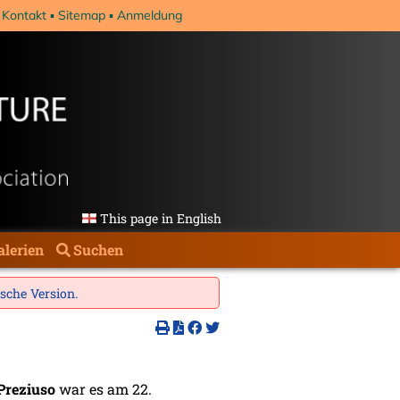
Kontakt
Sitemap
Anmeldung
This page in English
alerien
Suchen
ische Version
.
Preziuso
war es am 22.