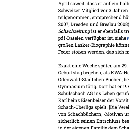
April soweit, dass er auf ein ha
Schweizer Mitglied vor 3 Jahren 
teilgenommen, entsprechend häuf
2007, Dresden und Breslau 2008
Schachzeitung
ist er ebenfalls t
pdf-Dateien verfügbar ist, siehe
großen Lasker-Biographie können
Feder stoßen werden, das sich 
Exakt eine Woche später, am 29.
Geburtstag begehen, als KWA-Neu
Odenwald-Städtchen Buchen, beru
Gymnasium tätig. Dort hat er 19
Schulschach AG ins Leben gerufen
Karlheinz Eisenbeiser der Vorsit
Schach-Oberliga spielt. [Die Vere
von Schachbüchern, -Motiven und
sicherlich seinen Entschluss be
in der eigenen Familie dem Scha