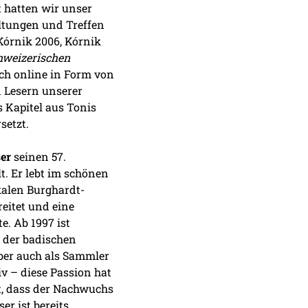
t hatten wir unser
altungen und Treffen
Kórnik 2006, Kórnik
hweizerischen
ch online in Form von
 Lesern unserer
 Kapitel aus Tonis
setzt.
ser
seinen 57.
t. Er lebt im schönen
kalen Burghardt-
eitet und eine
e. Ab 1997 ist
n der badischen
ber auch als Sammler
iv – diese Passion hat
ht, dass der Nachwuchs
r ist bereits