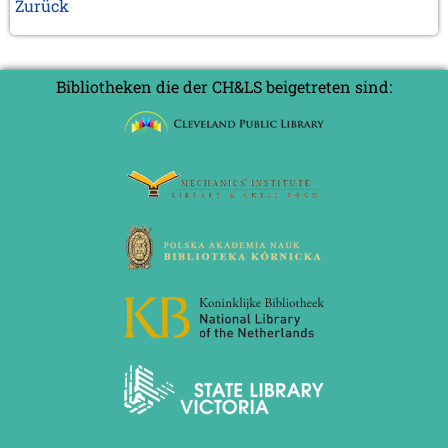
Zurück
Bibliotheken die der CH&LS beigetreten sind: