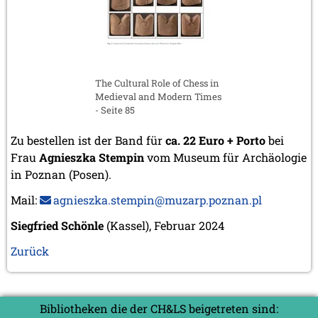
The Cultural Role of Chess in
Medieval and Modern Times
- Seite 85
Zu bestellen ist der Band für
ca. 22 Euro + Porto
bei
Frau
Agnieszka Stempin
vom Museum für Archäologie
in Poznan (Posen).
Mail:
agnieszka.stempin@muzarp.poznan.pl
Siegfried Schönle
(Kassel), Februar 2024
Zurück
Bibliotheken die der CH&LS beigetreten sind: