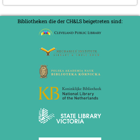
Bibliotheken die der CH&LS beigetreten sind: