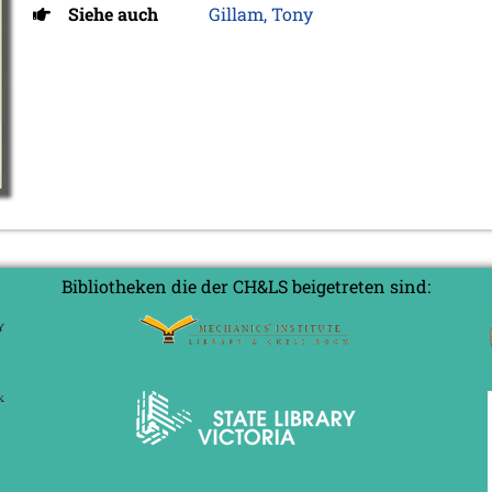
Siehe auch
Gillam, Tony
Bibliotheken die der CH&LS beigetreten sind: