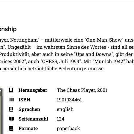
onship
ayer, Nottingham" – mittlerweile eine "One-Man-Show" uns
en“. Ungezählt – im wahrsten Sinne des Wortes - sind all s
Produktivität, aber auch in seine "Ups and Downs", gibt der
prises 2002", auch "CHESS, Juli 1999". Mit "Munich 1942" ha
h persönlich beträchtliche Bedeutung zumesse.
Herausgeber
The Chess Player, 2001
ISBN
1901034461
Sprachen
english
Seitenanzahl
124
Formate
paperback