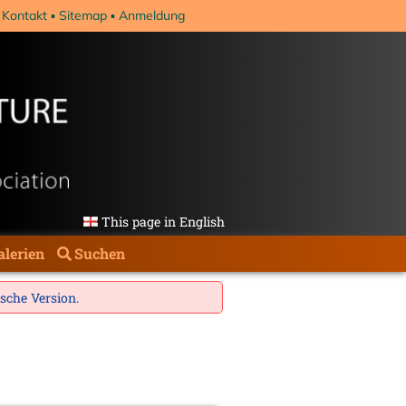
Kontakt
Sitemap
Anmeldung
This page in English
alerien
Suchen
ische Version
.