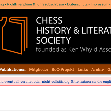
ng
Richtlinienpläne & Jahresabschlüsse
Datenschutz
Impressum
Publikationen
Mitglieder
BoC-Projekt
Links
Archiv
G
d eventuell veraltet oder nicht vollständig. Bitte nutzen sie die
engl