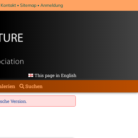
Kontakt
Sitemap
Anmeldung
This page in English
alerien
Suchen
ische Version
.