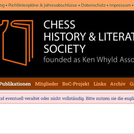
ng
Richtlinienpläne & Jahresabschlüsse
Datenschutz
Impressum
Publikationen
Mitglieder
BoC-Projekt
Links
Archiv
G
d eventuell veraltet oder nicht vollständig. Bitte nutzen sie die
engl