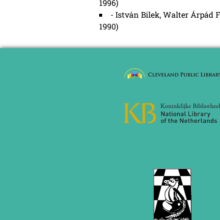
1996)
- István Bilek, Walter Árpád 
1990)