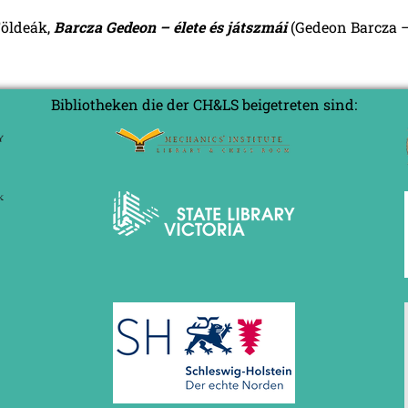
Földeák,
Barcza Gedeon – élete és játszmái
(Gedeon Barcza –
Bibliotheken die der CH&LS beigetreten sind: